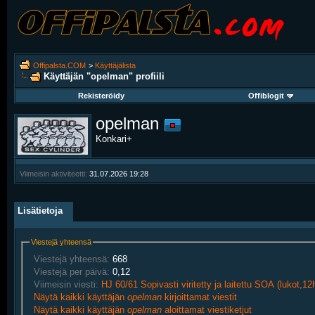
Offipalsta.COM
>
Käyttäjälista
Käyttäjän "opelman" profiili
Rekisteröidy
Offiblogit
opelman
Konkari+
Viimeisin aktiviteetti:
31.07.2026
19:28
Lisätietoja
Viestejä yhteensä
Viestejä yhteensä:
668
Viestejä per päivä:
0,12
Viimeisin viesti:
HJ 60/61 Sopivasti viritetty ja laitettu SOA (lukot,1
Näytä kaikki käyttäjän
opelman
kirjoittamat viestit
Näytä kaikki käyttäjän
opelman
aloittamat viestiketjut