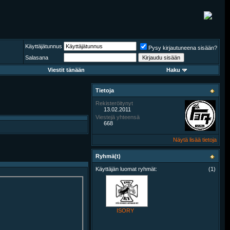
Käyttäjätunnus
Pysy kirjautuneena sisään?
Salasana
Viestit tänään
Haku
Tietoja
Rekisteröitynyt
13.02.2011
Viestejä yhteensä
668
Näytä lisää tietoja
Ryhmä(t)
Käyttäjän luomat ryhmät:
(1)
ISORY