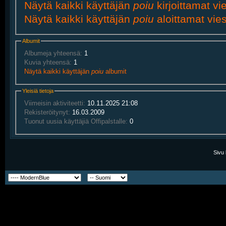
Näytä kaikki käyttäjän
poiu
kirjoittamat vie
Näytä kaikki käyttäjän
poiu
aloittamat vies
Albumit
Albumeja yhteensä:
1
Kuvia yhteensä:
1
Näytä kaikki käyttäjän
poiu
albumit
Yleisiä tietoja
Viimeisin aktiviteetti:
10.11.2025
21:08
Rekisteröitynyt:
16.03.2009
Tuonut uusia käyttäjiä Offipalstalle:
0
Sivu 