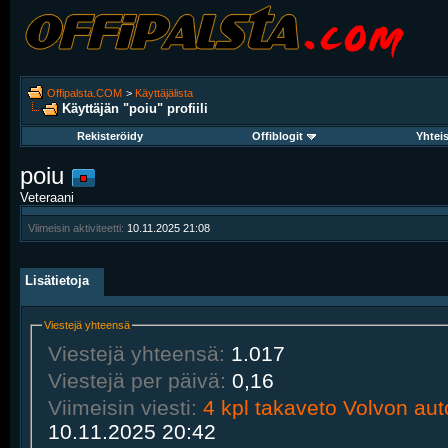
Offipalsta.COM
>
Käyttäjälista
Käyttäjän "poiu" profiili
Rekisteröidy
Offiblogit
Yhtei
poiu
Veteraani
Viimeisin aktiviteetti:
10.11.2025
21:08
Lisätietoja
Viestejä yhteensä
Viestejä yhteensä:
1.017
Viestejä per päivä:
0,16
Viimeisin viesti:
4 kpl takaveto Volvon aut
10.11.2025
20:42