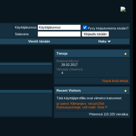
Käyttäjätunnus
Pysy kirjautuneena sisään?
Salasana
Viestit tänään
Haku
Tietoja
Rekisteröitynyt
28.02.2017
Viestejä yhteensä
4
Näytä lisää tietoja
Recent Visitors
Tätä käyttäjäprofiilia ovat viimeksi katsoneet:
gr patrol
Kilimanjaro
nissan25td
Raskasasentaja
veli-matti
Vode P
Yhteensä 115.325 vierailua