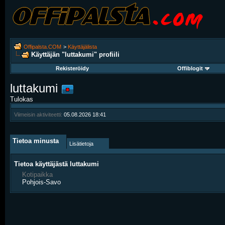
Offipalsta.COM
>
Käyttäjälista
Käyttäjän "luttakumi" profiili
Rekisteröidy
Offiblogit
luttakumi
Tulokas
Viimeisin aktiviteetti:
05.08.2026
18:41
Tietoa minusta
Lisätietoja
Tietoa käyttäjästä luttakumi
Kotipaikka
Pohjois-Savo