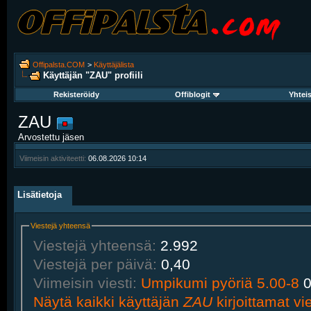
Offipalsta.COM
>
Käyttäjälista
Käyttäjän "ZAU" profiili
Rekisteröidy
Offiblogit
Yhtei
ZAU
Arvostettu jäsen
Viimeisin aktiviteetti:
06.08.2026
10:14
Lisätietoja
Viestejä yhteensä
Viestejä yhteensä:
2.992
Viestejä per päivä:
0,40
Viimeisin viesti:
Umpikumi pyöriä 5.00-8
0
Näytä kaikki käyttäjän
ZAU
kirjoittamat vie