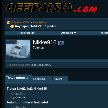
Offipalsta.COM
>
Käyttäjälista
Käyttäjän "Nikke916" profiili
Rekisteröidy
Offiblogit
Yhtei
Nikke916
Tulokas
Viimeisin aktiviteetti:
05.08.2026
21:16
Tietoa minusta
Lisätietoja
Kaverit
Tietoa käyttäjästä Nikke916
Kotipaikka
Kyröskoski
Autoiluun liittyvät lisätiedot
Käyttöauto