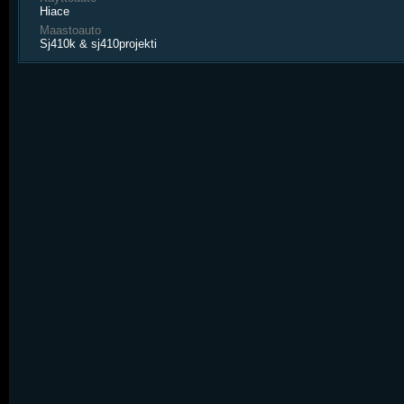
Hiace
Maastoauto
Sj410k & sj410projekti