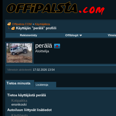
Offipalsta.COM
>
Käyttäjälista
Käyttäjän "perälä" profiili
Rekisteröidy
Offiblogit
Yhtei
perälä
Aloittelija
Viimeisin aktiviteetti:
17.02.2026
13:54
Tietoa minusta
Lisätietoja
Tietoa käyttäjästä perälä
Kotipaikka
enonkoski
Autoiluun liittyvät lisätiedot
Käyttöauto