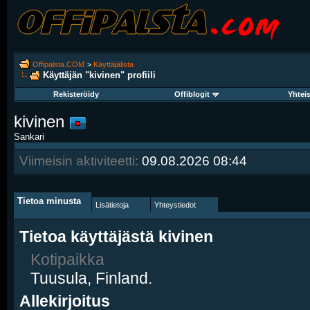
Offipalsta.COM
>
Käyttäjälista
Käyttäjän "kivinen" profiili
Rekisteröidy
Offiblogit
Yhtei
kivinen
Sankari
Viimeisin aktiviteetti:
09.08.2026
08:44
Tietoa minusta
Lisätietoja
Yhteystiedot
Tietoa käyttäjästä kivinen
Kotipaikka
Tuusula, Finland.
Allekirjoitus