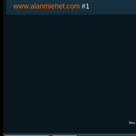
www.alanmiehet.com
#1
Sivu 