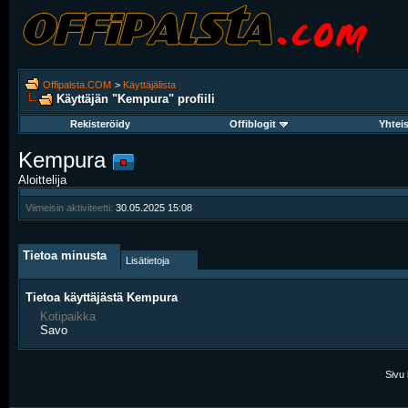
Offipalsta.COM
>
Käyttäjälista
Käyttäjän "Kempura" profiili
Rekisteröidy
Offiblogit
Yhtei
Kempura
Aloittelija
Viimeisin aktiviteetti:
30.05.2025
15:08
Tietoa minusta
Lisätietoja
Tietoa käyttäjästä Kempura
Kotipaikka
Savo
Sivu 