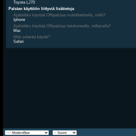
Toyota LJ70
Palstan käyttöön liittyviä lisätietoja
Ajattelitko käyttää Offipalstaa mobiililaitteella, millä?
Iphone
Ajattelitko käyttää Offipalstaa tietokoneella, millaisella?
Mac
Mitä selainta käytät?
Safari