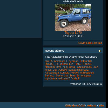
15.11.2020
22:32
Toyota LJ70
12.05.2017
20:48
Näytä kaikki albumit
Recent Visitors
Tätä käyttäjäprofiilia ovat viimeksi katsoneet:
allu-85
AmateurTT
cybress
DatsunKC
DimeX_
Ex_inkkari
File
HaKu
HannuN
Hanskii9
hivs
hj
hj 60/61
jazzujannu80
JLX
jonjus
Jull
Jupe04
kapteenimahtava
karvanoppa
kontiofa
MetAxi
offroadjouni
SamuLJ
Samu_Juti
Team Bj
tomppaa
toyovoima
ukkonen7
Vode P
Yhteensä 180.677 vierailua
Offipalsta.COM
-
Arkisto
-
Ylös