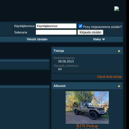
Käyttäjätunnus
Pysy kirjautuneena sisään?
Salasana
Viestit tänään
Haku
Tietoja
Rekisteröitynyt
08.08.2013
Viestejä yhteensä
64
Näytä lisää tietoja
Albumit
BJ75 Pickup