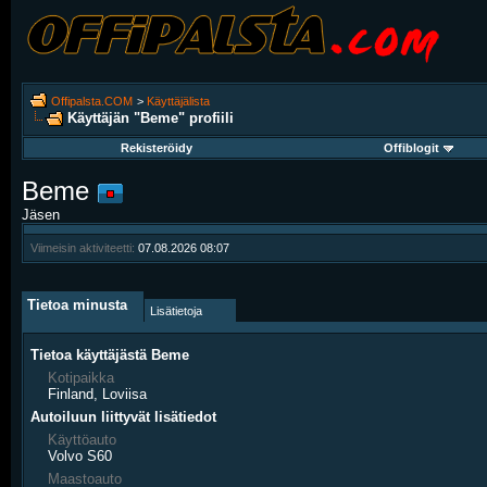
Offipalsta.COM
>
Käyttäjälista
Käyttäjän "Beme" profiili
Rekisteröidy
Offiblogit
Beme
Jäsen
Viimeisin aktiviteetti:
07.08.2026
08:07
Tietoa minusta
Lisätietoja
Tietoa käyttäjästä Beme
Kotipaikka
Finland, Loviisa
Autoiluun liittyvät lisätiedot
Käyttöauto
Volvo S60
Maastoauto