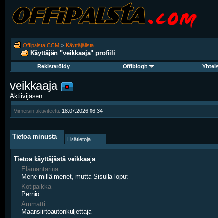
Offipalsta.COM
>
Käyttäjälista
Käyttäjän "veikkaaja" profiili
Rekisteröidy
Offiblogit
Yhtei
veikkaaja
Aktiivijäsen
Viimeisin aktiviteetti:
18.07.2026
06:34
Tietoa minusta
Lisätietoja
Tietoa käyttäjästä veikkaaja
Elämäntarina
Mene millä menet, mutta Sisulla loput
Kotipaikka
Perniö
Ammatti
Maansiirtoautonkuljettaja