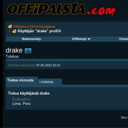
Offipalsta.COM
>
Käyttäjälista
Käyttäjän "drake" profiili
Rekisteröidy
Offiblogit
Yhtei
drake
Tulokas
Viimeisin aktiviteetti:
07.05.2023
15:21
Tietoa minusta
Lisätietoja
Tietoa käyttäjästä drake
Kotipaikka
Lima, Peru
Sivu 