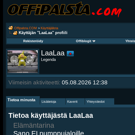
Offipalsta.COM
>
Käyttäjälista
Käyttäjän "LaaLaa" profiili
Rekisteröidy
Offiblogit
Yhtei
LaaLaa
Legenda
Viimeisin aktiviteetti:
05.08.2026
12:38
Tietoa minusta
Lisätietoja
Kaverit
Yhteystiedot
Tietoa käyttäjästä LaaLaa
Elämäntarina
Sano EI pumppujaloille