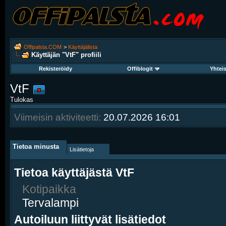
Offipalsta.COM
>
Käyttäjälista
Käyttäjän "VtF" profiili
Rekisteröidy
Offiblogit
Yhtei
VtF
Tulokas
Viimeisin aktiviteetti:
20.07.2026
16:01
Tietoa minusta
Lisätietoja
Tietoa käyttäjästä VtF
Kotipaikka
Tervalampi
Autoiluun liittyvät lisätiedot