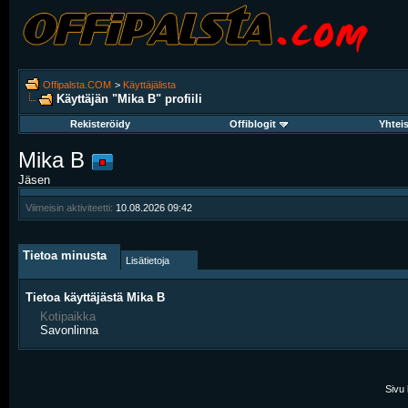
Offipalsta.COM
>
Käyttäjälista
Käyttäjän "Mika B" profiili
Rekisteröidy
Offiblogit
Yhtei
Mika B
Jäsen
Viimeisin aktiviteetti:
10.08.2026
09:42
Tietoa minusta
Lisätietoja
Tietoa käyttäjästä Mika B
Kotipaikka
Savonlinna
Sivu 