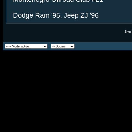
Dodge Ram '95, Jeep ZJ '96
Sivu 