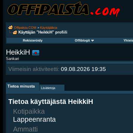
Offipalsta.COM
>
Käyttäjälista
Käyttäjän "HeikkiH" profiili
Rekisteröidy
Offiblogit
Yhtei
HeikkiH
Sankari
Viimeisin aktiviteetti:
09.08.2026
19:35
Tietoa minusta
Lisätietoja
Tietoa käyttäjästä HeikkiH
Kotipaikka
Lappeenranta
Ammatti