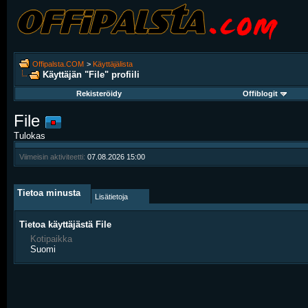
Offipalsta.COM
>
Käyttäjälista
Käyttäjän "File" profiili
Rekisteröidy
Offiblogit
File
Tulokas
Viimeisin aktiviteetti:
07.08.2026
15:00
Tietoa minusta
Lisätietoja
Tietoa käyttäjästä File
Kotipaikka
Suomi