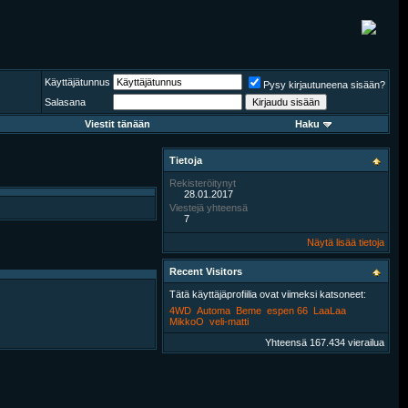
Käyttäjätunnus
Pysy kirjautuneena sisään?
Salasana
Viestit tänään
Haku
Tietoja
Rekisteröitynyt
28.01.2017
Viestejä yhteensä
7
Näytä lisää tietoja
Recent Visitors
Tätä käyttäjäprofiilia ovat viimeksi katsoneet:
4WD
Automa
Beme
espen 66
LaaLaa
MikkoO
veli-matti
Yhteensä 167.434 vierailua