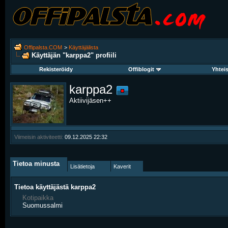
Offipalsta.COM
>
Käyttäjälista
Käyttäjän "karppa2" profiili
Rekisteröidy
Offiblogit
Yhtei
karppa2
Aktiivijäsen++
Viimeisin aktiviteetti:
09.12.2025
22:32
Tietoa minusta
Lisätietoja
Kaverit
Tietoa käyttäjästä karppa2
Kotipaikka
Suomussalmi