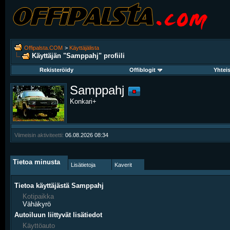
Offipalsta.COM
>
Käyttäjälista
Käyttäjän "Samppahj" profiili
Rekisteröidy
Offiblogit
Yhtei
Samppahj
Konkari+
Viimeisin aktiviteetti:
06.08.2026
08:34
Tietoa minusta
Lisätietoja
Kaverit
Tietoa käyttäjästä Samppahj
Kotipaikka
Vähäkyrö
Autoiluun liittyvät lisätiedot
Käyttöauto