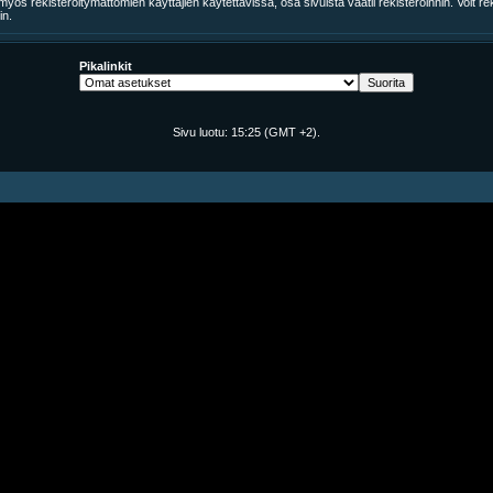
yös rekisteröitymättömien käyttäjien käytettävissä, osa sivuista vaatii rekisteröinnin. Voit re
in.
Pikalinkit
Sivu luotu:
15:25
(GMT +2).