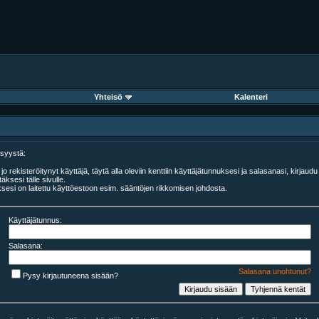
Yhteisö
Kalenteri
 syystä:
jo rekisteröitynyt käyttäjä, täytä alla oleviin kenttiin käyttäjätunnuksesi ja salasanasi, kirjaud
täksesi tälle sivulle.
uksesi on laitettu käyttöestoon esim. sääntöjen rikkomisen johdosta.
Käyttäjätunnus:
Salasana:
Salasana unohtunut?
Pysy kirjautuneena sisään?