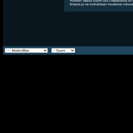
Huomio! Vaikka suurin osa Offipalstasta on m
ilmaista ja vie korkeintaan muutaman minuut