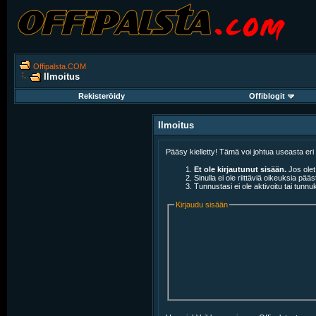
Offipalsta.COM
Ilmoitus
Rekisteröidy
Offiblogit
Ilmoitus
Pääsy kielletty! Tämä voi johtua useasta eri
Et ole kirjautunut sisään.
Jos olet 
Sinulla ei ole riittäviä oikeuksia pääs
Tunnustasi ei ole aktivoitu tai tunn
Kirjaudu sisään