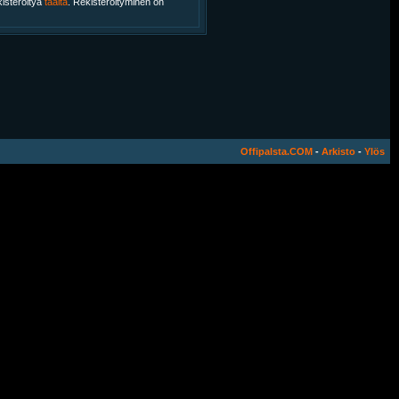
kisteröityä
täältä
. Rekisteröityminen on
Offipalsta.COM
-
Arkisto
-
Ylös