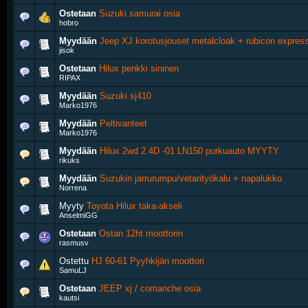
Ostetaan
Suzuki samurai osia
hobro
Myydään
Jeep XJ korotusjouset metalcloak + rubicon express
jisok
Ostetaan
Hilux penkki sininen
RIPAX
Myydään
Suzuki sj410
Marko1976
Myydään
Peltivanteet
Marko1976
Myydään
Hilux 2wd 2.4D -01 LN150 purkuauto MYYTY
rikuks
Myydään
Suzukin jarrurumpu/vetarityökalu + napalukko
Norrena
Myyty
Toyota Hilux taka-akseli
AnselmiGG
Ostetaan
Ostan 12ht moottorin
rasmusv
Ostettu
HJ 60-61 Pyyhkijän moottori
SamuLJ
Ostetaan
JEEP xj / comanche osia
kautsi