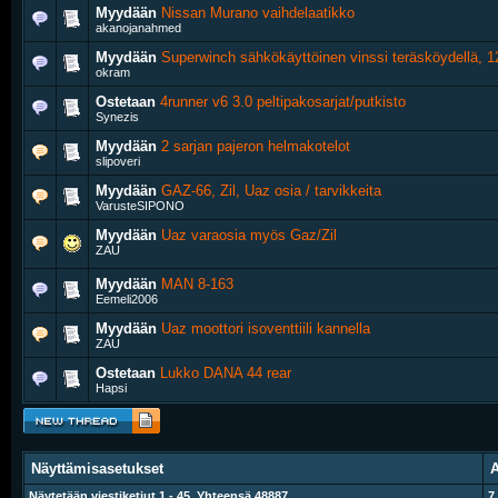
Myydään
Nissan Murano vaihdelaatikko
akanojanahmed
Myydään
Superwinch sähkökäyttöinen vinssi teräsköydellä, 
okram
Ostetaan
4runner v6 3.0 peltipakosarjat/putkisto
Synezis
Myydään
2 sarjan pajeron helmakotelot
slipoveri
Myydään
GAZ-66, Zil, Uaz osia / tarvikkeita
VarusteSIPONO
Myydään
Uaz varaosia myös Gaz/Zil
ZAU
Myydään
MAN 8-163
Eemeli2006
Myydään
Uaz moottori isoventtiili kannella
ZAU
Ostetaan
Lukko DANA 44 rear
Hapsi
Näyttämisasetukset
A
Näytetään viestiketjut 1 - 45. Yhteensä 48887
7