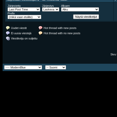
Järjestetty
Järjestys
Alkaen
Prefix
Uudet viestit
Hot thread with new posts
Ei uusia viestejä
Hot thread with no new posts
Viestiketju on suljettu
Sivu 