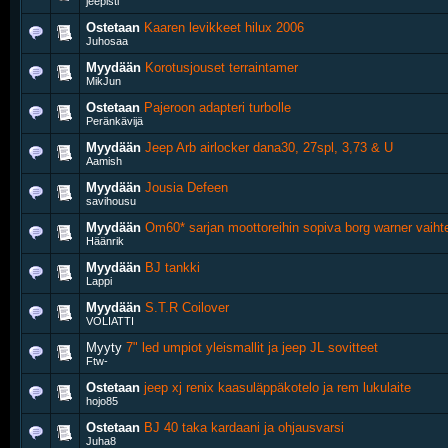
jeepisti
Ostetaan
Kaaren levikkeet hilux 2006
Juhosaa
Myydään
Korotusjouset terraintamer
MikJun
Ostetaan
Pajeroon adapteri turbolle
Peränkävijä
Myydään
Jeep Arb airlocker dana30, 27spl, 3,73 & U
Aamish
Myydään
Jousia Defeen
savihousu
Myydään
Om60* sarjan moottoreihin sopiva borg warner vaihte
Häänrik
Myydään
BJ tankki
Lappi
Myydään
S.T.R Coilover
VOLIATTI
Myyty
7" led umpiot yleismallit ja jeep JL sovitteet
Ftw-
Ostetaan
jeep xj renix kaasuläppäkotelo ja rem lukulaite
hojo85
Ostetaan
BJ 40 taka kardaani ja ohjausvarsi
Juha8