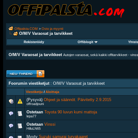
Offipalsta.COM
>
Osto ja myynti
O/M/V Varaosat ja tarvikkeet
Rekisteröidy
Offiblogit
Yhtei
O/M/V Varaosat ja tarvikkeet
Autojen varaosat, sekä kaikki offitarvikkeet - vinssit
Foorumin viestiketjut
: O/M/V Varaosat ja tarvikkeet
Viestiketju
/
Aloittaja
(Pysyvä)
Ohjeet ja säännöt. Päivitetty 2.9.2015
offroadjouni
Ostetaan
Toyota 90 luvun kumi mattoja
lepa77
Ostetaan
Vinssi
HilluLN65
Myyty
Suzuki samurai turvakaaret