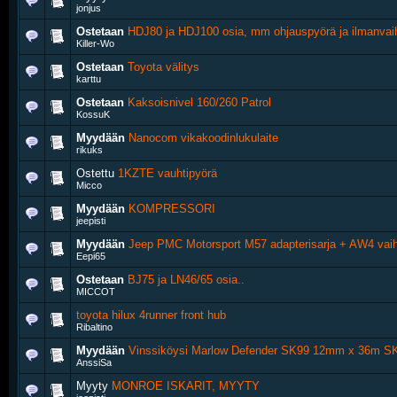
jonjus
Ostetaan
HDJ80 ja HDJ100 osia, mm ohjauspyörä ja ilmanvai
Killer-Wo
Ostetaan
Toyota välitys
karttu
Ostetaan
Kaksoisnivel 160/260 Patrol
KossuK
Myydään
Nanocom vikakoodinlukulaite
rikuks
Ostettu
1KZTE vauhtipyörä
Micco
Myydään
KOMPRESSORI
jeepisti
Myydään
Jeep PMC Motorsport M57 adapterisarja + AW4 vaih
Eepi65
Ostetaan
BJ75 ja LN46/65 osia..
MICCOT
toyota hilux 4runner front hub
Ribaltino
Myydään
Vinssiköysi Marlow Defender SK99 12mm x 36m SK
AnssiSa
Myyty
MONROE ISKARIT, MYYTY