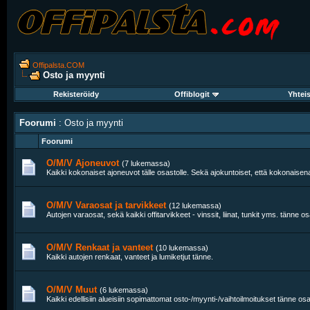
Offipalsta.COM
Osto ja myynti
Rekisteröidy
Offiblogit
Yhtei
Foorumi
: Osto ja myynti
Foorumi
O/M/V Ajoneuvot
(7 lukemassa)
Kaikki kokonaiset ajoneuvot tälle osastolle. Sekä ajokuntoiset, että kokonais
O/M/V Varaosat ja tarvikkeet
(12 lukemassa)
Autojen varaosat, sekä kaikki offitarvikkeet - vinssit, liinat, tunkit yms. tänne os
O/M/V Renkaat ja vanteet
(10 lukemassa)
Kaikki autojen renkaat, vanteet ja lumiketjut tänne.
O/M/V Muut
(6 lukemassa)
Kaikki edellisiin alueisiin sopimattomat osto-/myynti-/vaihtoilmoitukset tänne osa