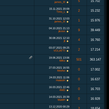
5
15.702
james_III
15.11.2021
20:09
2
15.232
Timo_L
31.10.2021
12:03
1
15.976
james_III
04.10.2021
21:13
9
39.449
jiknnn
30.08.2021
12:10
4
16.760
jli
03.07.2021
09:25
2
17.214
VOLIATTI
19.06.2021
13:06
501
363.147
MiKo
27.03.2021
16:55
0
17.002
MetAxi
24.03.2021
11:06
0
16.637
HeikkiH
16.03.2021
22:46
0
16.703
4WD
14.03.2021
20:39
0
16.928
MattiH
13.12.2020
00:29
2
18.654