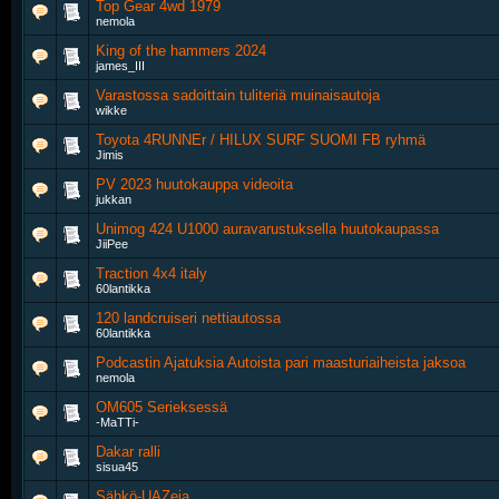
Top Gear 4wd 1979
nemola
King of the hammers 2024
james_III
Varastossa sadoittain tuliteriä muinaisautoja
wikke
Toyota 4RUNNEr / HILUX SURF SUOMI FB ryhmä
Jimis
PV 2023 huutokauppa videoita
jukkan
Unimog 424 U1000 auravarustuksella huutokaupassa
JiiPee
Traction 4x4 italy
60lantikka
120 landcruiseri nettiautossa
60lantikka
Podcastin Ajatuksia Autoista pari maasturiaiheista jaksoa
nemola
OM605 Serieksessä
-MaTTi-
Dakar ralli
sisua45
Sähkö-UAZeja