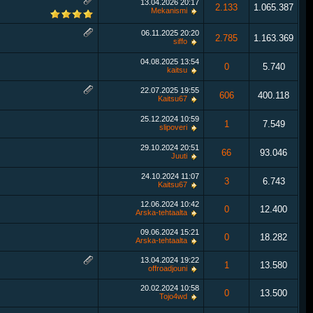
13.04.2026
20:17
2.133
1.065.387
Mekanismi
06.11.2025
20:20
2.785
1.163.369
siffo
04.08.2025
13:54
0
5.740
kaitsu
22.07.2025
19:55
606
400.118
Kaitsu67
25.12.2024
10:59
1
7.549
slipoveri
29.10.2024
20:51
66
93.046
Juuti
24.10.2024
11:07
3
6.743
Kaitsu67
12.06.2024
10:42
0
12.400
Arska-tehtaalta
09.06.2024
15:21
0
18.282
Arska-tehtaalta
13.04.2024
19:22
1
13.580
offroadjouni
20.02.2024
10:58
0
13.500
Tojo4wd