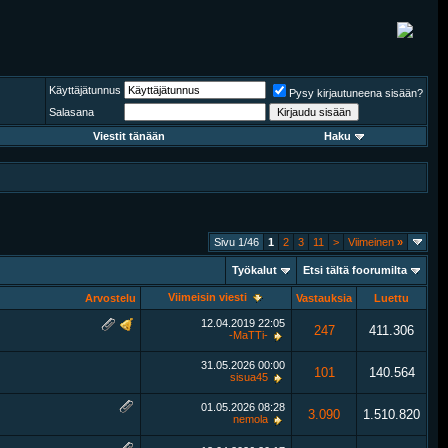
Käyttäjätunnus
Pysy kirjautuneena sisään?
Salasana
Viestit tänään
Haku
Sivu 1/46
1
2
3
11
>
Viimeinen
»
Työkalut
Etsi tältä foorumilta
Viimeisin viesti
Arvostelu
Vastauksia
Luettu
12.04.2019
22:05
247
411.306
-MaTTi-
31.05.2026
00:00
101
140.564
sisua45
01.05.2026
08:28
3.090
1.510.820
nemola