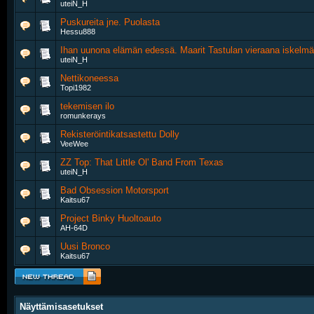
uteiN_H
Puskureita jne. Puolasta
Hessu888
Ihan uunona elämän edessä. Maarit Tastulan vieraana iskelmäsan
uteiN_H
Nettikoneessa
Topi1982
tekemisen ilo
romunkerays
Rekisteröintikatsastettu Dolly
VeeWee
ZZ Top: That Little Ol' Band From Texas
uteiN_H
Bad Obsession Motorsport
Kaitsu67
Project Binky Huoltoauto
AH-64D
Uusi Bronco
Kaitsu67
Näyttämisasetukset