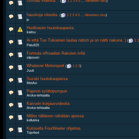
Offroad videoita...
‎
(
1
2
3
4
5
...
Viimeinen sivu
)
hauskoja viteoita.
‎
(
1
2
3
4
5
...
Viimeinen sivu
)
jv
Huoltoauto huutokaupasta.
kaitsu
Ai että Tuo Tukiainen laulaa nätisti ja on nätti nakuna :)
‎
(
1
2
Patu925
Formula offroadian Rakuten.tvllä
slipoveri
Whatever Motorsport
‎
(
1
2
3
)
Juuti
Suzuki huutokaupassa
MetAxi
Pajeron syöttöpumpun
Arska-tehtaalta
Kaivurin korjausvideoita
Arska-tehtaalta
Millos tälläinen nähdään ajoissa
kellukka
Kutosella FourWeeler ohjelma.
Tojo4wd