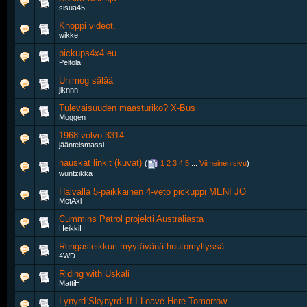
sisua45
Knoppi videot.
wikke
pickups4x4.eu
Peltola
Unimog sälää
jiknnn
Tulevaisuuden maasturiko? X-Bus
Moggen
1968 volvo 3314
jäänteismassi
hauskat linkit (kuvat)
‎
(
1
2
3
4
5
...
Viimeinen sivu
)
wuntzikka
Halvalla 5-paikkainen 4-veto pickuppi MENI JO
MetAxi
Cummins Patrol projekti Australiasta
HeikkiH
Rengasleikkuri myytävänä huutomyllyssä
4WD
Riding with Uskali
MattiH
Lynyrd Skynyrd: If I Leave Here Tomorrow