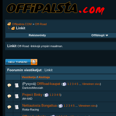
Offipalsta.COM
>
Off-Road
Linkit
Rekisteröidy
Offiblogit
Linkit
Off-Road -linkkejä ympäri maailman.
Foorumin viestiketjut
: Linkit
Viestiketju
/
Aloittaja
(Pysyvä)
OffRoad-kaupat
‎
(
1
2
3
4
5
...
Viimeinen sivu
)
DarkestMessiah
Project Binky
‎
(
1
2
3
4
5
)
AH-64D
Nettiautosta Bongattua
‎
(
1
2
3
4
5
...
Viimeinen sivu
)
Rotta-Racing