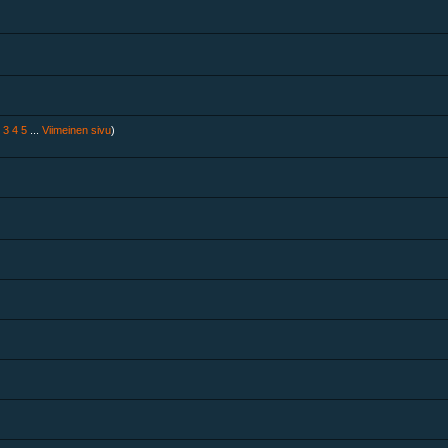
3
4
5
...
Viimeinen sivu
)