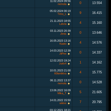
11.02.2024
09:56
0
13.554
nemola
05.02.2024
00:19
9
16.415
Timo_L
21.11.2023
18:55
4
15.160
Latvia
03.11.2023
20:39
0
13.646
Jimis
16.05.2023
13:16
4
14.576
Kaato
14.03.2023
12:39
0
14.337
JiiPee
12.02.2023
19:24
1
14.162
Jukk4
10.01.2023
21:00
4
15.775
60lantikka
06.11.2022
13:37
0
14.528
nemola
13.06.2022
16:09
5
21.605
Mika_T
14.01.2022
15:50
7
20.795
wikke
03.12.2021
18:21