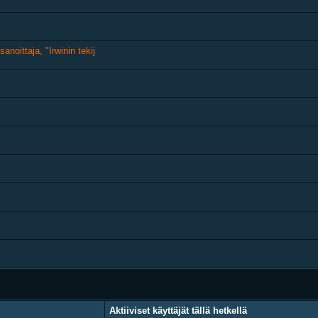
oittaja, "Irwinin tekij
Aktiiviset käyttäjät tällä hetkellä