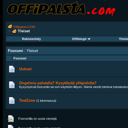
Offipalsta.COM
Yleiset
Rekisteröidy
Offiblogit
Yhtei
Foorumi
: Yleiset
Foorumi
Uutiset
Ongelmia palstalla? Kysyttävää ylläpidolta?
Kysymyksiä foorumiin tai sen käyttöön liittyen. Nämä viestit toimivat toistaisek
TestZone
(1 lukemassa)
Foorumilla on uusia viestejä