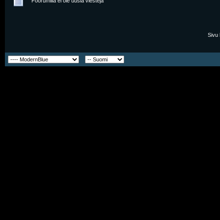
Foorumilla ei ole uusia viestejä
Sivu 