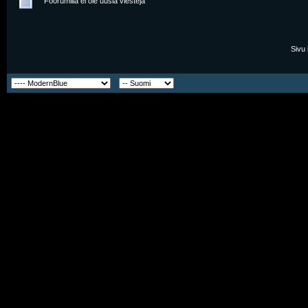
Foorumilla ei ole uusia viestejä
Sivu 