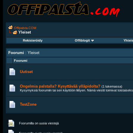
Offipalsta.COM
Yleiset
Rekisteröidy
Offiblogit
Yhtei
Foorumi
: Yleiset
Foorumi
Uutiset
Ongelmia palstalla? Kysyttävää ylläpidolta?
(1 lukemassa)
Kysymyksiä foorumiin tai sen käyttöön liittyen. Nämä viestit toimivat toistaisek
TestZone
Foorumilla on uusia viestejä