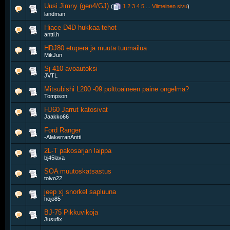
Uusi Jimny (gen4/GJ)
‎
(
1
2
3
4
5
...
Viimeinen sivu
)
landman
Hiace D4D hukkaa tehot
antti.h
HDJ80 etuperä ja muuta tuumailua
MikJun
Sj 410 avoautoksi
JVTL
Mitsubishi L200 -09 polttoaineen paine ongelma?
Tompson
HJ60 Jarrut katosivat
Jaakko66
Ford Ranger
-AlakerranAntti
2L-T pakosarjan laippa
bj45lava
SOA muutoskatsastus
toivo22
jeep xj snorkel sapluuna
hojo85
BJ-75 Pikkuvikoja
Jusufix