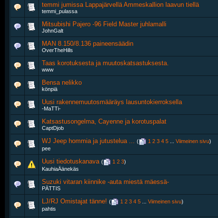
temmi jumissa Lappajärvellä Ammeskallion laavun tiellä
temmi_pulassa
Mitsubishi Pajero -96 Field Master juhlamalli
JohnGalt
MAN 8.150/8.136 paineensäädin
OverTheHills
Taas korotuksesta ja muutoskatsastuksesta.
www
Bensa nelikko
könpiä
Uusi rakennemuutosmääräys lausuntokierroksella
-MaTTi-
Katsastusongelma, Cayenne ja korotuspalat
CaptDjob
WJ Jeep hommia ja jutustelua ...
‎
(
1
2
3
4
5
...
Viimeinen sivu
)
pee
Uusi tiedotuskanava
‎
(
1
2
3
)
KauhiaÄänekäs
Suzuki vitaran kiinnike -auta miestä mäessä-
PÄTTIS
LJ/RJ Omistajat tänne!
‎
(
1
2
3
4
5
...
Viimeinen sivu
)
pahtis