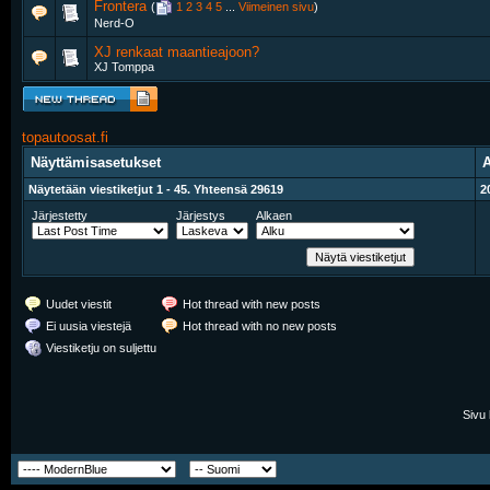
Frontera
‎
(
1
2
3
4
5
...
Viimeinen sivu
)
Nerd-O
XJ renkaat maantieajoon?
XJ Tomppa
topautoosat.fi
Näyttämisasetukset
A
Näytetään viestiketjut 1 - 45. Yhteensä 29619
2
Järjestetty
Järjestys
Alkaen
Uudet viestit
Hot thread with new posts
Ei uusia viestejä
Hot thread with no new posts
Viestiketju on suljettu
Sivu 