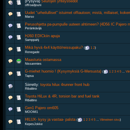
(Pysyvä)
Seurojen yhteystiedot
offroadjouni
Uudet "urheilulliset" istuimet offiautoon; mistä, millaiset, kok
Marso
Perusohjetta pa-pumpulle uuteen ahtimeen? (4D56 IC Pajero 
Peränkävijä
HJ60 EDICkiin apuja
Samppahj
Mikä hyvä 4x4 käyttö/reissupaku?
‎
(
1
2
)
Renegade
Maasturia ostamassa
Nissanmies
G-miehet huomio ! (Kysymyksiä G-Mersusta)
‎
(
1
2
3
4
5
...
Vii
Tapsa
Siirretty:
toyota hilux 4runner front hub
Ribaltino
Toyota HiLux & 4R, torsion bar and fuel tank
Ribaltino
Gen1 Pajero om605
MOOMI1
HILUX- kysy ja vastaa- palsta
‎
(
1
2
3
4
5
...
Viimeinen sivu
)
KepesJokke