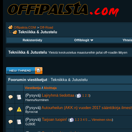
Offipalsta.COM
>
Off-Road
Tekniikka & Jutustelu
Rekisteröidy
Offiblogit
Yhtei
Tekniikka & Jutustelu
Yleistä keskustelua maastureihin ja/tai off-roadiin liittyen
Foorumin viestiketjut
: Tekniikka & Jutustelu
Viestiketju
/
Aloittaja
(Pysyvä)
Lajiryhmä tiedottaa
‎
(
1
2
3
)
HannuNurminen
(Pysyvä)
Autourheilun (AKK:n) vuoden 2017 sääntökirja ilmest
Byrocrat
(Pysyvä)
Tarjoan tuopin!
‎
(
1
2
3
4
5
...
Viimeinen sivu
)
G280E