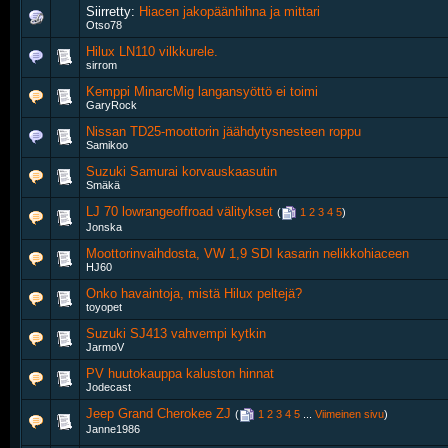
Siirretty:
Hiacen jakopäänhihna ja mittari
Otso78
Hilux LN110 vilkkurele.
sirrom
Kemppi MinarcMig langansyöttö ei toimi
GaryRock
Nissan TD25-moottorin jäähdytysnesteen roppu
Samikoo
Suzuki Samurai korvauskaasutin
Smäkä
LJ 70 lowrangeoffroad välitykset
‎
(
1
2
3
4
5
)
Jonska
Moottorinvaihdosta, VW 1,9 SDI kasarin nelikkohiaceen
HJ60
Onko havaintoja, mistä Hilux peltejä?
toyopet
Suzuki SJ413 vahvempi kytkin
JarmoV
PV huutokauppa kaluston hinnat
Jodecast
Jeep Grand Cherokee ZJ
‎
(
1
2
3
4
5
...
Viimeinen sivu
)
Janne1986