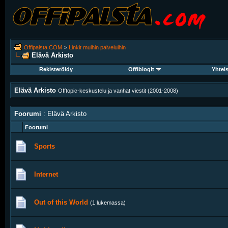
Offipalsta.COM
>
Linkit muihin palveluihin
Elävä Arkisto
Rekisteröidy
Offiblogit
Yhtei
Elävä Arkisto
Offtopic-keskustelu ja vanhat viestit (2001-2008)
Foorumi
: Elävä Arkisto
Foorumi
Sports
Internet
Out of this World
(1 lukemassa)