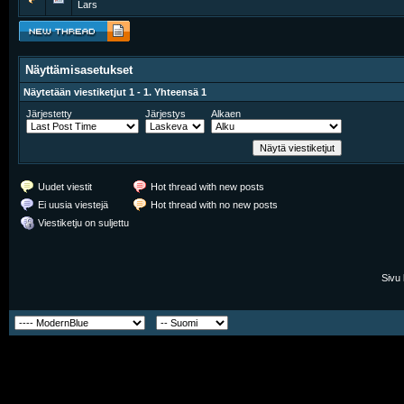
Lars
Näyttämisasetukset
Näytetään viestiketjut 1 - 1. Yhteensä 1
Järjestetty
Järjestys
Alkaen
Uudet viestit
Hot thread with new posts
Ei uusia viestejä
Hot thread with no new posts
Viestiketju on suljettu
Sivu 