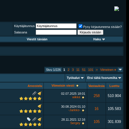
Käyttäjätunnus
Pysy kirjautuneena sisään?
Salasana
Viestit tänään
Haku
Sivu 1/226
1
2
3
11
51
101
>
Viimeinen
»
Työkalut
Etsi tältä foorumilta
Viimeisin viesti
Arvostelu
Vastauksia
Luettu
02.07.2025
18:01
258
510.904
wikke
30.08.2024
01:10
16
105.583
-Jarkko-
28.11.2021
12:16
105
301.839
Sergey