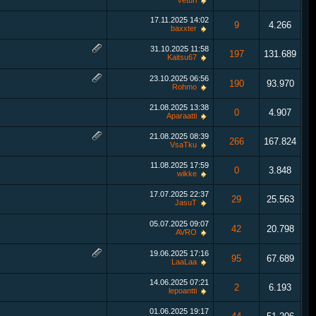
veturi
17.11.2025
14:02
9
4.266
baxxter
31.10.2025
11:58
197
131.689
Kaitsu67
23.10.2025
06:56
190
93.970
Rohmo
21.08.2025
13:38
0
4.907
Aparaatti
21.08.2025
08:39
266
167.824
VsaTku
11.08.2025
17:59
0
3.848
wikke
17.07.2025
22:37
29
25.563
JasuT
05.07.2025
09:07
42
20.798
AVRO
19.06.2025
17:16
95
67.689
LaaLaa
14.06.2025
07:21
2
6.193
lepoantti
01.06.2025
19:17