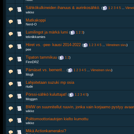
Sähkökulkineiden ihanuus & aurinkosähkö.
‎
(
1
2
3
4
5
...
Viime
wikke
Matkakoppi
Nerd-O
Lumilingot ja märkä lumi
‎
(
1
2
3
)
tekniikkamies
Hiiret vs. -pee- kausi 2014-2022
‎
(
1
2
3
4
5
...
Viimeinen sivu
)
pee
Tipaton tammikuu
‎
(
1
2
)
FinnDRZ
Pärnäset vs. bernerit...
‎
(
1
2
3
4
5
...
Viimeinen sivu
)
Mogli
Lahjoitetaan suzuki mp osia
riude
Pörssi-sähkö kuluttajat!
‎
(
1
2
3
4
5
)
Moggen
BMW on suunnitellut ruuvin, jonka vain korjaamo pystyy ava
wikke
Polttomoottoriautojen kielto kumottu
wikke
Mikä Actionkameraksi?