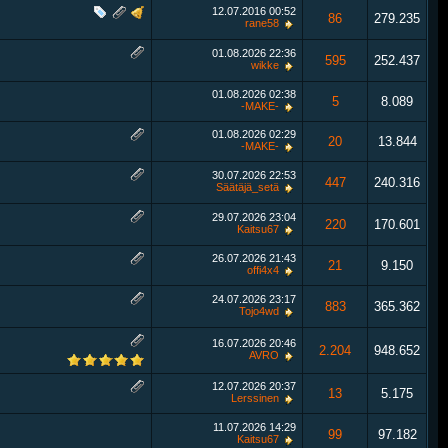
12.07.2016
00:52
86
279.235
rane58
01.08.2026
22:36
595
252.437
wikke
01.08.2026
02:38
5
8.089
-MAKE-
01.08.2026
02:29
20
13.844
-MAKE-
30.07.2026
22:53
447
240.316
Säätäjä_setä
29.07.2026
23:04
220
170.601
Kaitsu67
26.07.2026
21:43
21
9.150
offi4x4
24.07.2026
23:17
883
365.362
Tojo4wd
16.07.2026
20:46
2.204
948.652
AVRO
12.07.2026
20:37
13
5.175
Lerssinen
11.07.2026
14:29
99
97.182
Kaitsu67