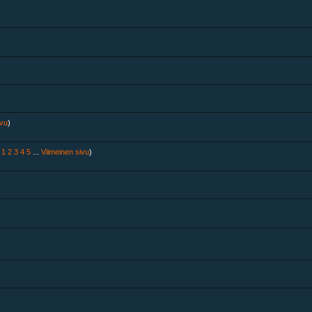
ivu
)
1
2
3
4
5
...
Viimeinen sivu
)