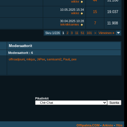
44
51.206
wikke
10.05.2025
15:34
15
19.037
wikke
30.04.2025
10:28
7
11.908
tekniikkamies
Sivu 1/226
1
2
3
11
51
101
>
Viimeinen
»
Moderaattorit
Moderaattorit : 6
offroadjouni
,
mikjus
,
JiiPee
,
samisami2
,
Pauli
,
pee
Pikalinkit
Offipalsta.COM
-
Arkisto
-
Ylös