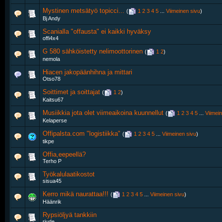
Mystinen metsätyö topicci...
‎
(
1
2
3
4
5
...
Viimeinen sivu
)
Bj Andy
Scanialla "offausta" ei kaikki hyväksy
offi4x4
G 580 sähköistetty nelimoottorinen
‎
(
1
2
)
nemola
Hiacen jakopäänhihna ja mittari
Otso78
Soittimet ja soittajat
‎
(
1
2
)
Kaitsu67
Musiikkia jota olet viimeaikoina kuunnellut
‎
(
1
2
3
4
5
...
Viimei
Kelaperse
Offipalsta.com "logistiikka"
‎
(
1
2
3
4
5
...
Viimeinen sivu
)
tikpe
Offia,eepeellä?
Terho P
Työkalulaatikostot
sisua45
Kerro mikä naurattaa!!!
‎
(
1
2
3
4
5
...
Viimeinen sivu
)
Häänrik
Rypsiöljyä tankkiin
riude