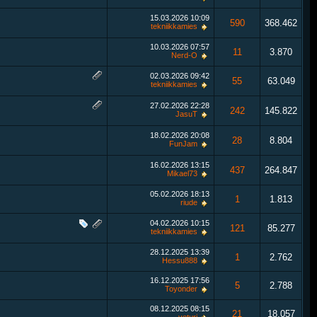
15.03.2026
10:09
590
368.462
tekniikkamies
10.03.2026
07:57
11
3.870
Nerd-O
02.03.2026
09:42
55
63.049
tekniikkamies
27.02.2026
22:28
242
145.822
JasuT
18.02.2026
20:08
28
8.804
FunJam
16.02.2026
13:15
437
264.847
Mikael73
05.02.2026
18:13
1
1.813
riude
04.02.2026
10:15
121
85.277
tekniikkamies
28.12.2025
13:39
1
2.762
Hessu888
16.12.2025
17:56
5
2.788
Toyonder
08.12.2025
08:15
21
18.057