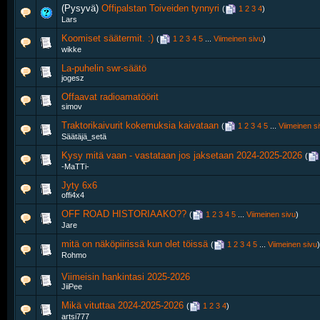
(Pysyvä)
Offipalstan Toiveiden tynnyri
‎
(
1
2
3
4
)
Lars
Koomiset säätermit. :)
‎
(
1
2
3
4
5
...
Viimeinen sivu
)
wikke
La-puhelin swr-säätö
jogesz
Offaavat radioamatöörit
simov
Traktorikaivurit kokemuksia kaivataan
‎
(
1
2
3
4
5
...
Viimeinen s
Säätäjä_setä
Kysy mitä vaan - vastataan jos jaksetaan 2024-2025-2026
‎
(
-MaTTi-
Jyty 6x6
offi4x4
OFF ROAD HISTORIAAKO??
‎
(
1
2
3
4
5
...
Viimeinen sivu
)
Jare
mitä on näköpiirissä kun olet töissä
‎
(
1
2
3
4
5
...
Viimeinen sivu
)
Rohmo
Viimeisin hankintasi 2025-2026
JiiPee
Mikä vituttaa 2024-2025-2026
‎
(
1
2
3
4
)
artsi777