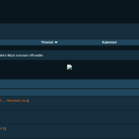
Yhteisö
Kalenteri
ko liittyä suoraan offroadiin.
5
...
Viimeinen sivu
)
4
5
)