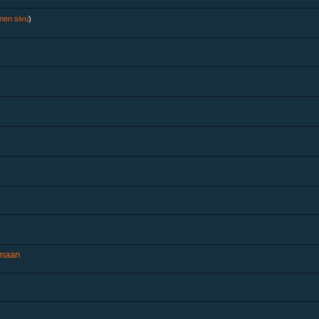
inen sivu
)
amaan