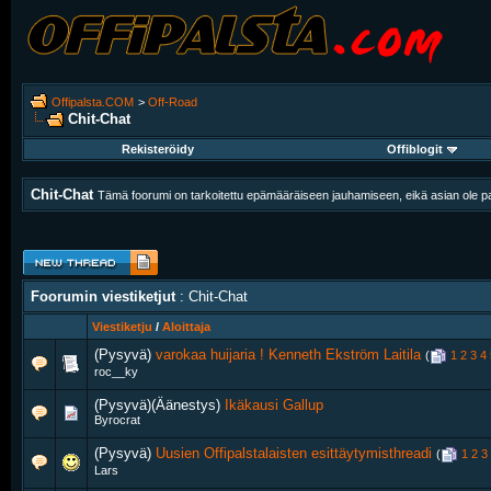
Offipalsta.COM
>
Off-Road
Chit-Chat
Rekisteröidy
Offiblogit
Chit-Chat
Tämä foorumi on tarkoitettu epämääräiseen jauhamiseen, eikä asian ole pak
Foorumin viestiketjut
: Chit-Chat
Viestiketju
/
Aloittaja
(Pysyvä)
varokaa huijaria ! Kenneth Ekström Laitila
‎
(
1
2
3
4
roc__ky
(Pysyvä)(Äänestys)
Ikäkausi Gallup
Byrocrat
(Pysyvä)
Uusien Offipalstalaisten esittäytymisthreadi
‎
(
1
2
3
Lars