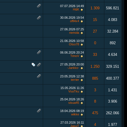
07.07.2026
14:49
1.309
596.821
H&K
30.06.2026
19:54
15
4.083
offi4x4
27.06.2026
07:25
27
32.284
nemola
21.06.2026
10:58
0
892
Otso78
06.06.2026
20:24
33
4.634
TimoV
27.05.2026
20:00
1.250
329.151
-Jarkko-
23.05.2026
12:38
885
400.377
terrier
15.05.2026
11:26
3
1.431
VsaTku
25.04.2026
18:26
8
3.906
sisua45
18.04.2026
08:19
475
262.066
wikke
27.03.2026
16:11
4
1.977
JasuT