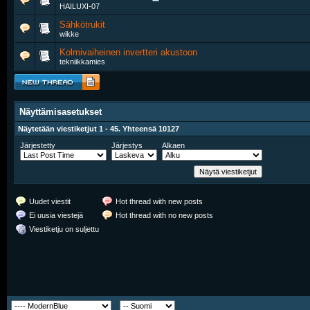
HAILUXI-07
Sähkötrukit
wikke
Kolmivaiheinen invertteri akustoon
tekniikkamies
Näyttämisasetukset
Näytetään viestiketjut 1 - 45. Yhteensä 10127
Järjestetty
Järjestys
Alkaen
Uudet viestit
Hot thread with new posts
Ei uusia viestejä
Hot thread with no new posts
Viestiketju on suljettu