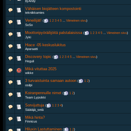
Bj Andy
Vähäisen biojätteen kompostointi
tekniikkamies
Veneilijät!
‎
(
1
2
3
4
5
...
Viimeinen sivu
)
SoSo
Moottoripyöräilijöitä palstalaisissa
‎
(
1
2
3
4
5
...
Viimeinen sivu
)
Jyki
Hiace -05 keskuslukitus
Aparaatti
Discovery topic
‎
(
1
2
3
4
5
...
Viimeinen sivu
)
Heguli
Mikä vituttaa 2025
wikke
3 turvaistuinta samaan autoon
‎
(
1
2
)
osilpi
Koiranpennuille nimet
‎
(
1
2
)
Team Lypsikki
Sorvijuttuja
‎
(
1
2
3
4
)
Säätäjä_setä
Mikä hinta?
Finnicus
Hiluxin Lastuttaminen
‎
(
1
2
)