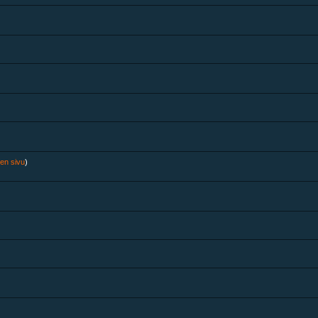
nen sivu
)