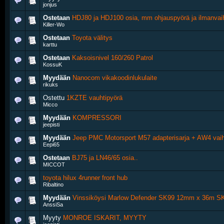
jonjus
Ostetaan
HDJ80 ja HDJ100 osia, mm ohjauspyörä ja ilmanvai
Killer-Wo
Ostetaan
Toyota välitys
karttu
Ostetaan
Kaksoisnivel 160/260 Patrol
KossuK
Myydään
Nanocom vikakoodinlukulaite
rikuks
Ostettu
1KZTE vauhtipyörä
Micco
Myydään
KOMPRESSORI
jeepisti
Myydään
Jeep PMC Motorsport M57 adapterisarja + AW4 vaih
Eepi65
Ostetaan
BJ75 ja LN46/65 osia..
MICCOT
toyota hilux 4runner front hub
Ribaltino
Myydään
Vinssiköysi Marlow Defender SK99 12mm x 36m SK
AnssiSa
Myyty
MONROE ISKARIT, MYYTY