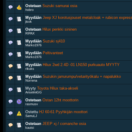
Ostetaan
Suzuki samurai osia
hobro
Myydään
Jeep XJ korotusjouset metalcloak + rubicon express
jisok
Ostetaan
Hilux penkki sininen
RIPAX
Myydään
Suzuki sj410
Marko1976
Myydään
Peltivanteet
Marko1976
Myydään
Hilux 2wd 2.4D -01 LN150 purkuauto MYYTY
rikuks
Myydään
Suzukin jarrurumpu/vetarityökalu + napalukko
Norrena
Myyty
Toyota Hilux taka-akseli
AnselmiGG
Ostetaan
Ostan 12ht moottorin
rasmusv
Ostettu
HJ 60-61 Pyyhkijän moottori
SamuLJ
Ostetaan
JEEP xj / comanche osia
kautsi