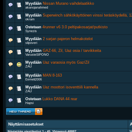
Myydään
Nissan Murano vaihdelaatikko
akanojanahmed
Myydään
Superwinch sähkökäyttöinen vinssi teräsköydellä, 
okram
Ostetaan
4runner v6 3.0 peltipakosarjat/putkisto
Synezis
Myydään
2 sarjan pajeron helmakotelot
slipoveri
Myydään
GAZ-66, Zil, Uaz osia / tarvikkeita
VarusteSIPONO
Myydään
Uaz varaosia myös Gaz/Zil
ZAU
Myydään
MAN 8-163
Eemeli2006
Myydään
Uaz moottori isoventtiili kannella
ZAU
Ostetaan
Lukko DANA 44 rear
Hapsi
Näyttämisasetukset
A
Näytetään viestiketjut 1 - 45. Yhteensä 48887
1