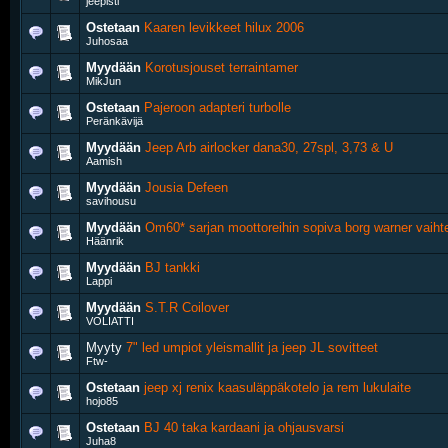
jeepisti
Ostetaan
Kaaren levikkeet hilux 2006
Juhosaa
Myydään
Korotusjouset terraintamer
MikJun
Ostetaan
Pajeroon adapteri turbolle
Peränkävijä
Myydään
Jeep Arb airlocker dana30, 27spl, 3,73 & U
Aamish
Myydään
Jousia Defeen
savihousu
Myydään
Om60* sarjan moottoreihin sopiva borg warner vaihte
Häänrik
Myydään
BJ tankki
Lappi
Myydään
S.T.R Coilover
VOLIATTI
Myyty
7" led umpiot yleismallit ja jeep JL sovitteet
Ftw-
Ostetaan
jeep xj renix kaasuläppäkotelo ja rem lukulaite
hojo85
Ostetaan
BJ 40 taka kardaani ja ohjausvarsi
Juha8