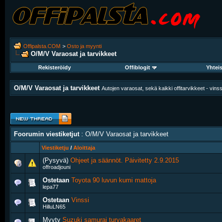
Offipalsta.COM
>
Osto ja myynti
O/M/V Varaosat ja tarvikkeet
Rekisteröidy
Offiblogit
Yhtei
O/M/V Varaosat ja tarvikkeet
Autojen varaosat, sekä kaikki offitarvikkeet - vinssit
Foorumin viestiketjut
: O/M/V Varaosat ja tarvikkeet
Viestiketju
/
Aloittaja
(Pysyvä)
Ohjeet ja säännöt. Päivitetty 2.9.2015
offroadjouni
Ostetaan
Toyota 90 luvun kumi mattoja
lepa77
Ostetaan
Vinssi
HilluLN65
Myyty
Suzuki samurai turvakaaret