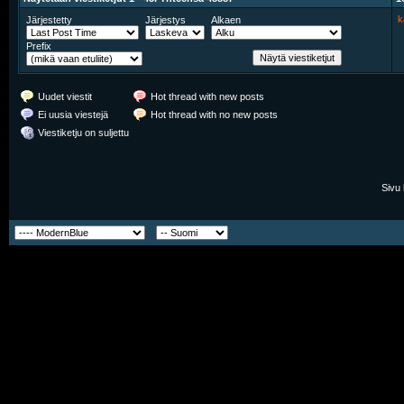
k
Järjestetty
Järjestys
Alkaen
Prefix
Uudet viestit
Hot thread with new posts
Ei uusia viestejä
Hot thread with no new posts
Viestiketju on suljettu
Sivu 