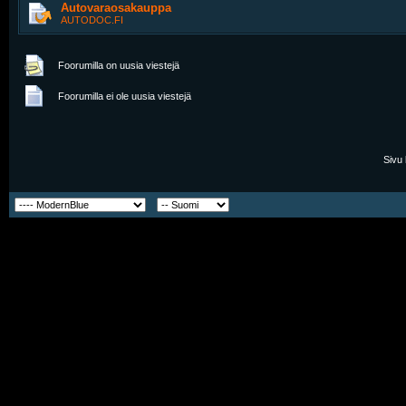
Autovaraosakauppa
AUTODOC.FI
Foorumilla on uusia viestejä
Foorumilla ei ole uusia viestejä
Sivu 