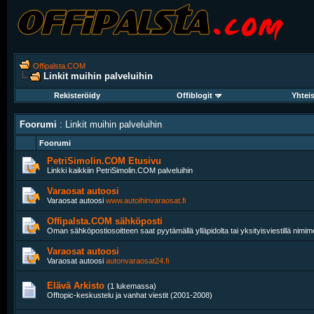
Offipalsta.COM
Linkit muihin palveluihin
Rekisteröidy
Offiblogit
Yhtei
Foorumi
: Linkit muihin palveluihin
Foorumi
PetriSimolin.COM Etusivu
Linkki kaikkiin PetriSimolin.COM palveluihin
Varaosat autoosi
Varaosat autoosi
www.autoihinvaraosat.fi
Offipalsta.COM sähköposti
Oman sähköpostiosoitteen saat pyytämällä ylläpidolta tai yksityisviestillä nimime
Varaosat autoosi
Varaosat autoosi
autonvaraosat24.fi
Elävä Arkisto
(1 lukemassa)
Offtopic-keskustelu ja vanhat viestit (2001-2008)