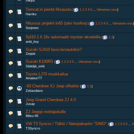
mikjus
Tomcat:in pientä fiksausta
‎
(
1
2
3
4
5
...
Viimeinen sivu
)
Harriko
Hiluxsus projekti ln65 (talvi huoltoa)
‎
(
1
2
3
4
5
...
Viimeinen sivu
Sorjonen
Sj410 1.6 16v automaatti toyotan akseleilla
‎
(
1
2
)
antti_boy
Suzuki SJ410 lava-/avoautoksi?
Zeppis
Suzuki K100RS
‎
(
1
2
3
4
5
...
Viimeinen sivu
)
Säätäjä_setä
Toyota LJ70 muokkailua
AmateurTT
-93 Cherokee XJ Jeep offiaihio
‎
(
1
2
)
Zebasdiano
Jeep Grand Cherokee ZJ 4.0
Jusap
ZJ Jeeppi mettäpoluille
Mitsu-95
VW T3 Syncro / Tölkki / Natsipakastin "SIMO"
‎
(
1
2
3
4
5
...
V
T3Syncro