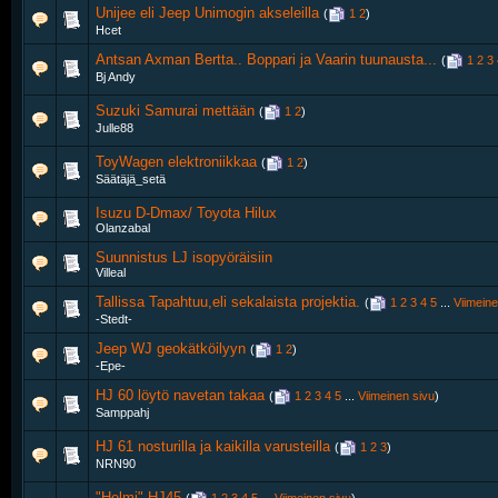
Unijee eli Jeep Unimogin akseleilla
‎
(
1
2
)
Hcet
Antsan Axman Bertta.. Boppari ja Vaarin tuunausta...
‎
(
1
2
3
Bj Andy
Suzuki Samurai mettään
‎
(
1
2
)
Julle88
ToyWagen elektroniikkaa
‎
(
1
2
)
Säätäjä_setä
Isuzu D-Dmax/ Toyota Hilux
Olanzabal
Suunnistus LJ isopyöräisiin
Villeal
Tallissa Tapahtuu,eli sekalaista projektia.
‎
(
1
2
3
4
5
...
Viimeine
-Stedt-
Jeep WJ geokätköilyyn
‎
(
1
2
)
-Epe-
HJ 60 löytö navetan takaa
‎
(
1
2
3
4
5
...
Viimeinen sivu
)
Samppahj
HJ 61 nosturilla ja kaikilla varusteilla
‎
(
1
2
3
)
NRN90
"Helmi" HJ45
‎