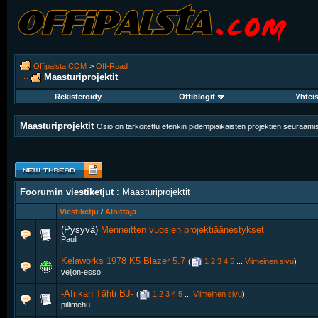
Offipalsta.COM
>
Off-Road
Maasturiprojektit
Rekisteröidy
Offiblogit
Yhtei
Maasturiprojektit
Osio on tarkoitettu etenkin pidempiaikaisten projektien seuraam
Foorumin viestiketjut
: Maasturiprojektit
Viestiketju
/
Aloittaja
(Pysyvä)
Menneitten vuosien projektiäänestykset
Pauli
Kelaworks 1978 K5 Blazer 5.7
‎
(
1
2
3
4
5
...
Viimeinen sivu
)
veijon-esso
-Afrikan Tähti BJ-
‎
(
1
2
3
4
5
...
Viimeinen sivu
)
pillimehu