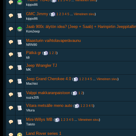
(
1
2
3
4
5
...
Viimeinen sivu
)
kippo86
GMC Jimmy
‎
(
1
2
3
4
5
...
Viimeinen sivu
)
kippo86
Jaab 900c älytön idea? (Jeep + Saab) + Harinpirtin Jeeppitalli
KoniJeep
Maasturin vaihtolavaperävaunu
NRN90
Pätkä gr
‎
(
1
2
3
)
tdi
Jeep Wrangler TJ
MK
Jeep Grand Cherokee 4.0
‎
(
1
2
3
4
5
...
Viimeinen sivu
)
Machist
Valppi makkaranpaistoon
‎
(
1
2
)
suzs205
Vitara metsälle meno auto
‎
(
1
2
3
4
5
)
Vitura
Mini-Willys MB
‎
(
1
2
3
4
5
...
Viimeinen sivu
)
Taisto
Land Rover series 1