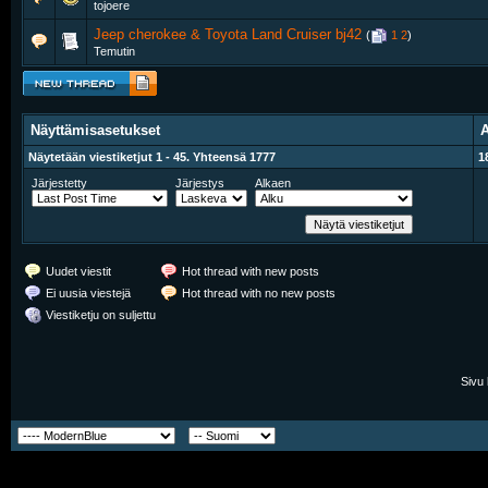
tojoere
Jeep cherokee & Toyota Land Cruiser bj42
‎
(
1
2
)
Temutin
Näyttämisasetukset
A
Näytetään viestiketjut 1 - 45. Yhteensä 1777
1
Järjestetty
Järjestys
Alkaen
Uudet viestit
Hot thread with new posts
Ei uusia viestejä
Hot thread with no new posts
Viestiketju on suljettu
Sivu 