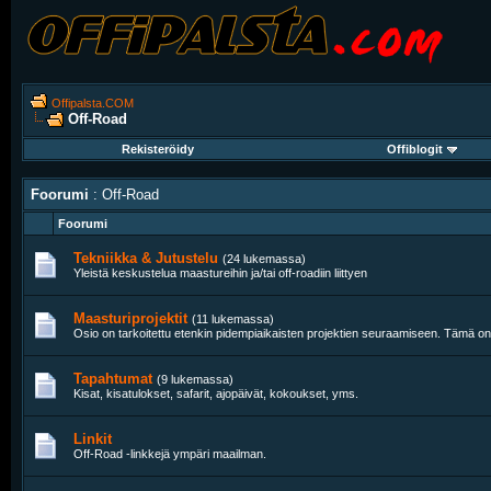
Offipalsta.COM
Off-Road
Rekisteröidy
Offiblogit
Foorumi
: Off-Road
Foorumi
Tekniikka & Jutustelu
(24 lukemassa)
Yleistä keskustelua maastureihin ja/tai off-roadiin liittyen
Maasturiprojektit
(11 lukemassa)
Osio on tarkoitettu etenkin pidempiaikaisten projektien seuraamiseen. Tämä on
Tapahtumat
(9 lukemassa)
Kisat, kisatulokset, safarit, ajopäivät, kokoukset, yms.
Linkit
Off-Road -linkkejä ympäri maailman.