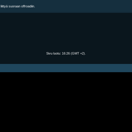
ittyä suoraan offroadiin.
Sivu luotu:
16:26
(GMT +2).