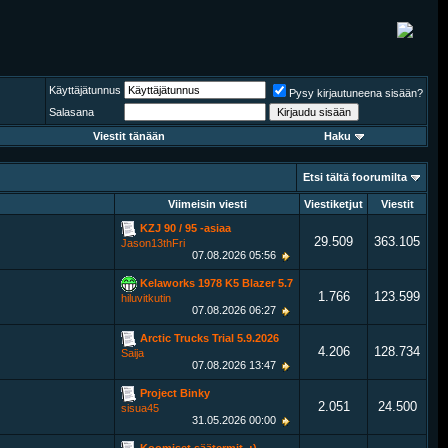
Käyttäjätunnus
Pysy kirjautuneena sisään?
Salasana
Viestit tänään
Haku
Etsi tältä foorumilta
Viimeisin viesti
Viestiketjut
Viestit
KZJ 90 / 95 -asiaa
29.509
363.105
Jason13thFri
07.08.2026
05:56
Kelaworks 1978 K5 Blazer 5.7
1.766
123.599
hiluvitkutin
07.08.2026
06:27
Arctic Trucks Trial 5.9.2026
4.206
128.734
Saija
07.08.2026
13:47
Project Binky
2.051
24.500
sisua45
31.05.2026
00:00
Koomiset säätermit. :)