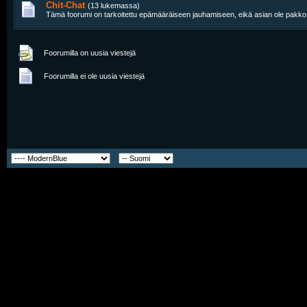
Chit-Chat
(13 lukemassa)
Tämä foorumi on tarkoitettu epämääräiseen jauhamiseen, eikä asian ole pakko li
Foorumilla on uusia viestejä
Foorumilla ei ole uusia viestejä