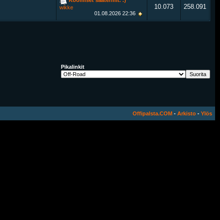
10.073
258.091
wikke
01.08.2026
22:36
Pikalinkit
Offipalsta.COM
-
Arkisto
-
Ylös