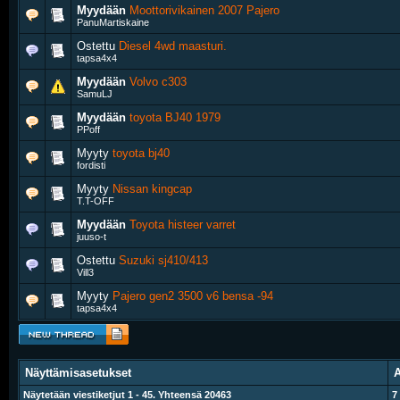
Myydään
Moottorivikainen 2007 Pajero
PanuMartiskaine
Ostettu
Diesel 4wd maasturi.
tapsa4x4
Myydään
Volvo c303
SamuLJ
Myydään
toyota BJ40 1979
PPoff
Myyty
toyota bj40
fordisti
Myyty
Nissan kingcap
T.T-OFF
Myydään
Toyota histeer varret
juuso-t
Ostettu
Suzuki sj410/413
Vill3
Myyty
Pajero gen2 3500 v6 bensa -94
tapsa4x4
Näyttämisasetukset
A
Näytetään viestiketjut 1 - 45. Yhteensä 20463
7