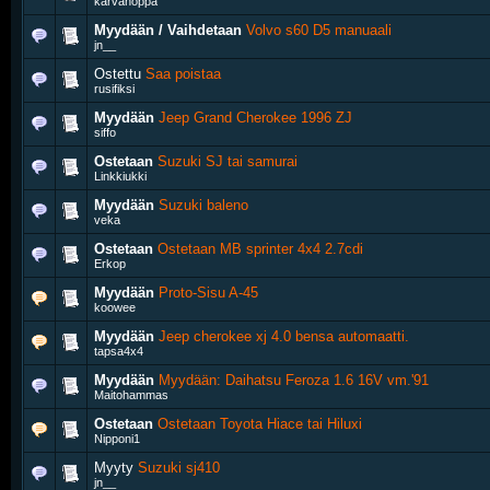
karvanoppa
Myydään / Vaihdetaan
Volvo s60 D5 manuaali
jn__
Ostettu
Saa poistaa
rusifiksi
Myydään
Jeep Grand Cherokee 1996 ZJ
siffo
Ostetaan
Suzuki SJ tai samurai
Linkkiukki
Myydään
Suzuki baleno
veka
Ostetaan
Ostetaan MB sprinter 4x4 2.7cdi
Erkop
Myydään
Proto-Sisu A-45
koowee
Myydään
Jeep cherokee xj 4.0 bensa automaatti.
tapsa4x4
Myydään
Myydään: Daihatsu Feroza 1.6 16V vm.'91
Maitohammas
Ostetaan
Ostetaan Toyota Hiace tai Hiluxi
Nipponi1
Myyty
Suzuki sj410
jn__