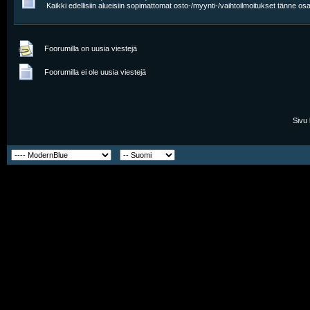
Kaikki edellisiin alueisiin sopimattomat osto-/myynti-/vaihtoilmoitukset tänne osa
Foorumilla on uusia viestejä
Foorumilla ei ole uusia viestejä
Sivu 