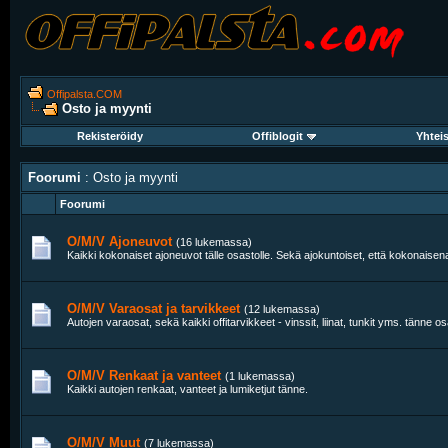
Offipalsta.COM
Osto ja myynti
Rekisteröidy
Offiblogit
Yhtei
Foorumi
: Osto ja myynti
Foorumi
O/M/V Ajoneuvot
(16 lukemassa)
Kaikki kokonaiset ajoneuvot tälle osastolle. Sekä ajokuntoiset, että kokonais
O/M/V Varaosat ja tarvikkeet
(12 lukemassa)
Autojen varaosat, sekä kaikki offitarvikkeet - vinssit, liinat, tunkit yms. tänne os
O/M/V Renkaat ja vanteet
(1 lukemassa)
Kaikki autojen renkaat, vanteet ja lumiketjut tänne.
O/M/V Muut
(7 lukemassa)