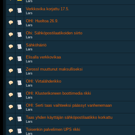
Lars
Verkkovika korjattu 17.5.
Lars
OHI: Huoltoa 26.9.
Lars
Ohi: Sähköpostilaatikoiden siirto
Lars
Sähköhäiriö
Lars
Elisalla verkkovikaa
Lars
Zerossl muuttunut maksulliseksi
Lars
OHI: Virtalähderikko
Lars
OHI: Klusterikoneen boottimedia rikki
Lars
OHI: Serti taas vaihteeksi päässyt vanhenemaan
Lars
Taas yhden käyttäjän sähköpostilaatikko korkattu
Lars
Toisenkin palvelimen UPS rikki
Lars