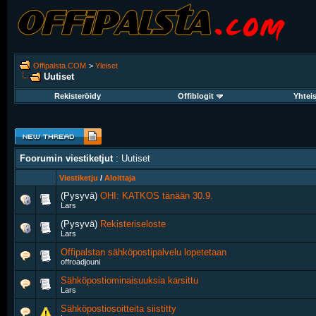
Offipalsta.COM
>
Yleiset
Uutiset
Rekisteröidy
Offiblogit
Yhtei
Foorumin viestiketjut
: Uutiset
Viestiketju
/
Aloittaja
(Pysyvä)
OHI: KATKOS tänään 30.9.
Lars
(Pysyvä)
Rekisteriseloste
Lars
Offipalstan sähköpostipalvelu lopetetaan
offroadjouni
Sähköpostiominaisuuksia karsittu
Lars
Sähköpostiosoitteita siistitty