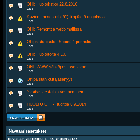
OHI: Huoltokatko 22.8.2016
Lars
Kuvien kanssa (ehkä?) tilapäistä ongelmaa
Lars
OHI: Remonttia webbimailissa
Lars
Offipalsta osaksi Suomi24-portaalia
Lars
OHI: Huoltotöitä 4.10.
Lars
OHI: WWW sähköpostissa vikaa
Lars
Offipalstan kultajäsenyys
Lars
Yksityisviesteihin vastaaminen
Lars
HUOLTO OHI - Huoltoa 6.9.2014
Lars
Näyttämisasetukset
Näytetään viestiketjut 1 - 45. Yhteensä 127