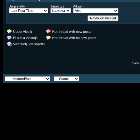
Järjestetty
Järjestys
Alkaen
Uudet viestit
Hot thread with new posts
Ei uusia viestejä
Hot thread with no new posts
Viestiketju on suljettu
Sivu 