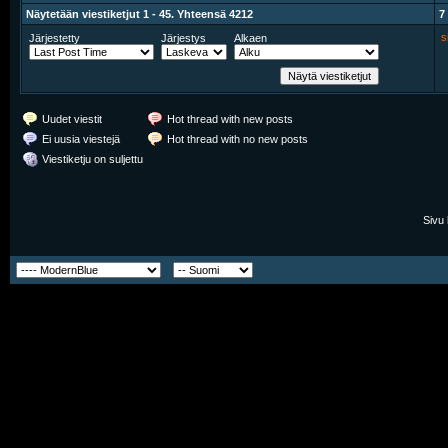
Näytetään viestiketjut 1 - 45. Yhteensä 4212
7
s
Järjestetty
Järjestys
Alkaen
Uudet viestit
Hot thread with new posts
Ei uusia viestejä
Hot thread with no new posts
Viestiketju on suljettu
Sivu 