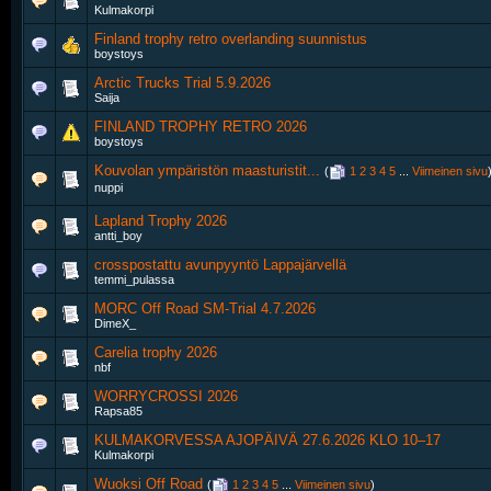
Kulmakorpi
Finland trophy retro overlanding suunnistus
boystoys
Arctic Trucks Trial 5.9.2026
Saija
FINLAND TROPHY RETRO 2026
boystoys
Kouvolan ympäristön maasturistit...
‎
(
1
2
3
4
5
...
Viimeinen sivu
nuppi
Lapland Trophy 2026
antti_boy
crosspostattu avunpyyntö Lappajärvellä
temmi_pulassa
MORC Off Road SM-Trial 4.7.2026
DimeX_
Carelia trophy 2026
nbf
WORRYCROSSI 2026
Rapsa85
KULMAKORVESSA AJOPÄIVÄ 27.6.2026 KLO 10–17
Kulmakorpi
Wuoksi Off Road
‎
(
1
2
3
4
5
...
Viimeinen sivu
)