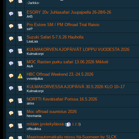
-Jarkko-
ESORY 20v Juhlasafari Juupajoella 26-28/6-26
A45
Pro Estore SM / PM Offroad Trial Raisio
sirP
Suzuki Safari 5-7.6.26 Hauholla
LaaLaa
KULMAKORVEN AJOPÄIVÄT LOPPU VUODESTA 2026
Kulmakorpi
MOC Rastien purku safari 13.06.2026 Mikkeli
AsA
HBC Offroad Weekend 23.-24.5.2026
vveetijulius
KULMAKORVESSA AJOPÄIVÄ 30.5.2026 KLO 10–17
Kulmakorpi
NORTTI Kevätsafari Porissa 16.5.2026
akke
Moc offroad suunistus 2026
hexmania
mitään jyväskylässä
‎
(
1
2
3
)
offisuikka
Maastoautomatkailu reissu Itä-Suomeen by SLCK