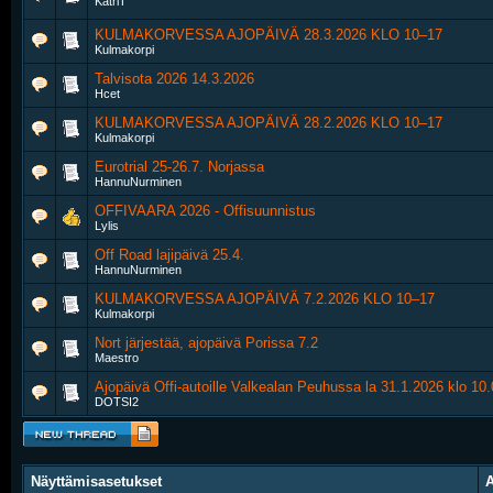
KatriT
KULMAKORVESSA AJOPÄIVÄ 28.3.2026 KLO 10–17
Kulmakorpi
Talvisota 2026 14.3.2026
Hcet
KULMAKORVESSA AJOPÄIVÄ 28.2.2026 KLO 10–17
Kulmakorpi
Eurotrial 25-26.7. Norjassa
HannuNurminen
OFFIVAARA 2026 - Offisuunnistus
Lylis
Off Road lajipäivä 25.4.
HannuNurminen
KULMAKORVESSA AJOPÄIVÄ 7.2.2026 KLO 10–17
Kulmakorpi
Nort järjestää, ajopäivä Porissa 7.2
Maestro
Ajopäivä Offi-autoille Valkealan Peuhussa la 31.1.2026 klo 10.
DOTSI2
Näyttämisasetukset
A