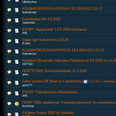
VilleSuokas
KULMAKORVESSA AJOPÄIVÄ 9.5.2026 KLO 10–17
Kulmakorpi
Keinuhonka-Offi 2.5.2026
Jaakkola1
ESORY VappuSafari 1-3.5.2026 Askolassa
A45
Vappu ajot Sotkamossa 3.5-26
R.eino
KULMAKORVESSA AJOPÄIVÄ 18.4.2026 KLO 10–17
Kulmakorpi
Ajopäivä Offi-autoille Valkealan Peuhussa la 9.5.2026 klo 10.0
DOTSI2
NORTTI 2026 Suunnistuskilpailu 11.4.2026
akke
Salon seudun Off Road ry:n tapahtumia
‎
(
1
2
3
4
5
...
Viimeinen
artsi777
ESORY Pääsiäisajelua Mäntsälässä
A45
ISORY 2026 tapahtumat: Paukkaja adventure! ja vuosikokous
KoniJeep
PäHäma Trophy 2026 by Hahkiala