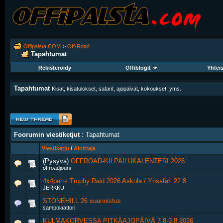
Offipalsta.COM
>
Off-Road
Tapahtumat
Rekisteröidy
Offiblogit
Yhtei
Tapahtumat
Kisat, kisatulokset, safarit, ajopäivät, kokoukset, yms.
Foorumin viestiketjut
: Tapahtumat
Viestiketju
/
Aloittaja
(Pysyvä)
OFFROAD-KILPAILUKALENTERI 2026
offroadjouni
4x4parts Trophy Raid 2026 Askola / Yösafari 22.8
JERKKU
STONEHILL 26 suunnistus
sampolaattori
KULMAKORVESSA PITKÄAJOPÄIVÄ 7.8-9.8.2026