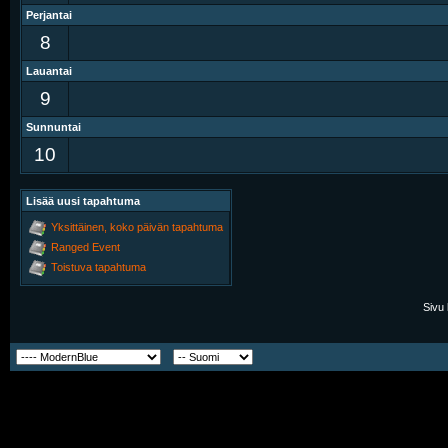
Perjantai
8
Lauantai
9
Sunnuntai
10
Lisää uusi tapahtuma
Yksittäinen, koko päivän tapahtuma
Ranged Event
Toistuva tapahtuma
Sivu 