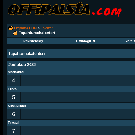
Offipalsta.COM
>
Kalenteri
Tapahtumakalenteri
Rekisteröidy
Offiblogit
Yhtei
Tapahtumakalenteri
Joulukuu 2023
Maanantai
4
Tiistai
5
Keskiviikko
6
Torstai
7