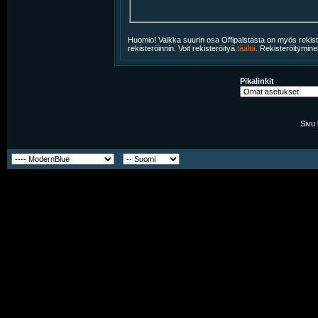
Huomio! Vaikka suurin osa Offipalstasta on myös rekiste
rekisteröinnin. Voit rekisteröityä
täältä
. Rekisteröitymine
Pikalinkit
Sivu 