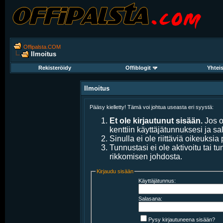
Offipalsta.COM
Ilmoitus
Rekisteröidy
Offiblogit
Yhtei
Ilmoitus
Pääsy kielletty! Tämä voi johtua useasta eri syystä:
Et ole kirjautunut sisään.
Jos ol
kenttiin käyttäjätunnuksesi ja sa
Sinulla ei ole riittäviä oikeuksia 
Tunnustasi ei ole aktivoitu tai t
rikkomisen johdosta.
Kirjaudu sisään
Käyttäjätunnus:
Salasana:
Pysy kirjautuneena sisään?