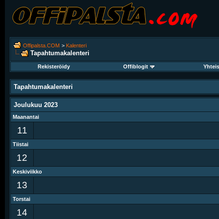
Offipalsta.COM
>
Kalenteri
Tapahtumakalenteri
Rekisteröidy
Offiblogit
Yhtei
Tapahtumakalenteri
Joulukuu 2023
Maanantai
11
Tiistai
12
Keskiviikko
13
Torstai
14