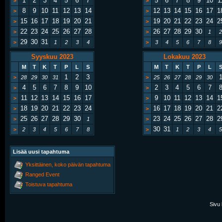
1
2
3
4
5
6
7
5
6
7
8
9
10
1
>
>
8
9
10
11
12
13
14
12
13
14
15
16
17
1
>
>
15
16
17
18
19
20
21
19
20
21
22
23
24
2
>
>
22
23
24
25
26
27
28
26
27
28
29
30
>
>
1
2
29
30
31
>
1
2
3
4
>
3
4
5
6
7
8
9
Syyskuu 2023
Lokakuu 2023
M
T
K
T
P
L
S
M
T
K
T
P
L
1
2
3
>
28
29
30
31
>
25
26
27
28
29
30
4
5
6
7
8
9
10
2
3
4
5
6
7
>
>
11
12
13
14
15
16
17
9
10
11
12
13
14
1
>
>
18
19
20
21
22
23
24
16
17
18
19
20
21
2
>
>
25
26
27
28
29
30
23
24
25
26
27
28
2
>
1
>
30
31
>
2
3
4
5
6
7
8
>
1
2
3
4
5
Lisää uusi tapahtuma
Yksittäinen, koko päivän tapahtuma
Ranged Event
Toistuva tapahtuma
Sivu 