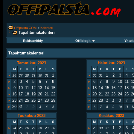
Offipalsta.COM
>
Kalenteri
Tapahtumakalenteri
Rekisteröidy
Offiblogit
Yhtei
Tapahtumakalenteri
Tammikuu 2023
Helmikuu 2023
M
T
K
T
P
L
S
M
T
K
T
P
L
1
1
2
3
4
>
26
27
28
29
30
31
>
30
31
2
3
4
5
6
7
8
6
7
8
9
10
11
1
>
>
9
10
11
12
13
14
15
13
14
15
16
17
18
1
>
>
16
17
18
19
20
21
22
20
21
22
23
24
25
2
>
>
23
24
25
26
27
28
29
27
28
>
>
1
2
3
4
5
30
31
>
1
2
3
4
5
>
6
7
8
9
10
11
1
Toukokuu 2023
Kesäkuu 2023
M
T
K
T
P
L
S
M
T
K
T
P
L
1
2
3
>
24
25
26
27
28
29
30
>
29
30
31