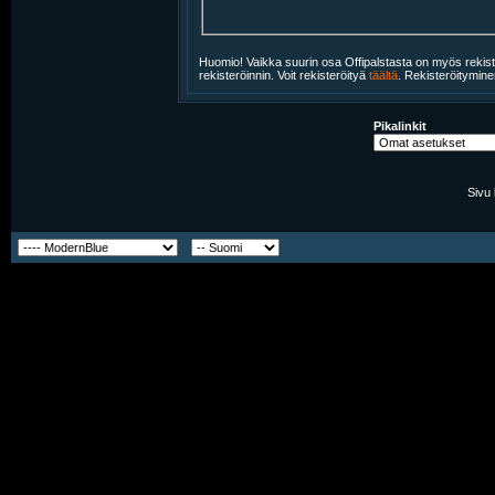
Huomio! Vaikka suurin osa Offipalstasta on myös rekiste
rekisteröinnin. Voit rekisteröityä
täältä
. Rekisteröitymine
Pikalinkit
Sivu 