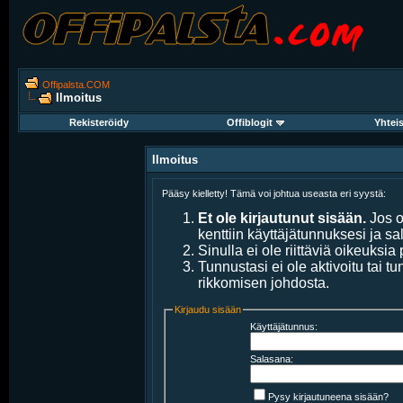
Offipalsta.COM
Ilmoitus
Rekisteröidy
Offiblogit
Yhtei
Ilmoitus
Pääsy kielletty! Tämä voi johtua useasta eri syystä:
Et ole kirjautunut sisään.
Jos ol
kenttiin käyttäjätunnuksesi ja sa
Sinulla ei ole riittäviä oikeuksia 
Tunnustasi ei ole aktivoitu tai t
rikkomisen johdosta.
Kirjaudu sisään
Käyttäjätunnus:
Salasana:
Pysy kirjautuneena sisään?