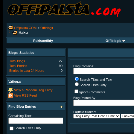
Offipalsta.COM
>
Offiblogit
Haku
Rekisteröidy
Offiblogit
Blogs' Statistics
Total Blogs
27
Total Entries
90
Blog Contains:
Entries in Last 24 Hours
0
Search Titles and Text
Valinnat
Search Titles Only
View a Random Blog Entry
Ignore Comments
View RSS Feed
Blog Posted By:
Find Blog Entries
Lajittele tulokset
Containing Text:
Search Titles Only