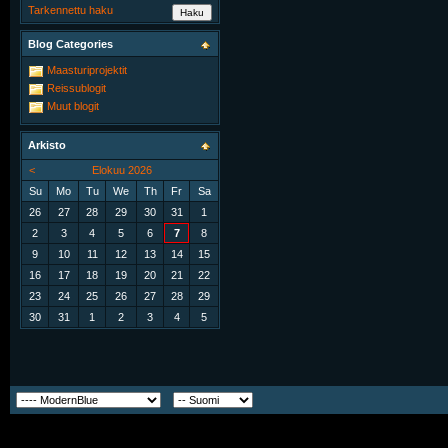
Tarkennettu haku
Blog Categories
Maasturiprojektit
Reissublogit
Muut blogit
Arkisto
<
Elokuu 2026
Su
Mo
Tu
We
Th
Fr
Sa
26
27
28
29
30
31
1
2
3
4
5
6
7
8
9
10
11
12
13
14
15
16
17
18
19
20
21
22
23
24
25
26
27
28
29
30
31
1
2
3
4
5