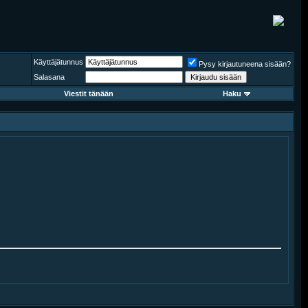
Käyttäjätunnus
Pysy kirjautuneena sisään?
Salasana
Viestit tänään
Haku