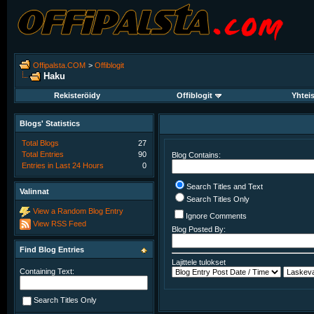
Offipalsta.COM
>
Offiblogit
Haku
Rekisteröidy
Offiblogit
Yhtei
Blogs' Statistics
Total Blogs
27
Total Entries
90
Blog Contains:
Entries in Last 24 Hours
0
Search Titles and Text
Valinnat
Search Titles Only
View a Random Blog Entry
Ignore Comments
View RSS Feed
Blog Posted By:
Find Blog Entries
Lajittele tulokset
Containing Text:
Search Titles Only