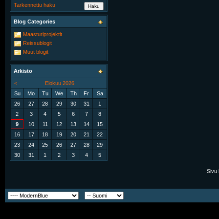
Tarkennettu haku
Blog Categories
Maasturiprojektit
Reissublogit
Muut blogit
Arkisto
<
Elokuu 2026
Su
Mo
Tu
We
Th
Fr
Sa
26
27
28
29
30
31
1
2
3
4
5
6
7
8
9
10
11
12
13
14
15
16
17
18
19
20
21
22
23
24
25
26
27
28
29
30
31
1
2
3
4
5
Sivu 