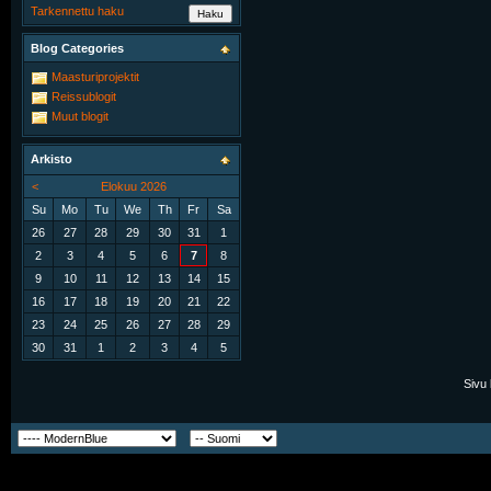
Tarkennettu haku
Blog Categories
Maasturiprojektit
Reissublogit
Muut blogit
Arkisto
<
Elokuu 2026
Su
Mo
Tu
We
Th
Fr
Sa
26
27
28
29
30
31
1
2
3
4
5
6
7
8
9
10
11
12
13
14
15
16
17
18
19
20
21
22
23
24
25
26
27
28
29
30
31
1
2
3
4
5
Sivu 