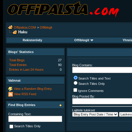
Offipalsta.COM
>
Offiblogit
Haku
Rekisteröidy
Offiblogit
Yhtei
Blogs' Statistics
Total Blogs
27
Total Entries
90
Blog Contains:
Entries in Last 24 Hours
0
Search Titles and Text
Valinnat
Search Titles Only
View a Random Blog Entry
Ignore Comments
View RSS Feed
Blog Posted By:
Find Blog Entries
Lajittele tulokset
Containing Text:
Search Titles Only