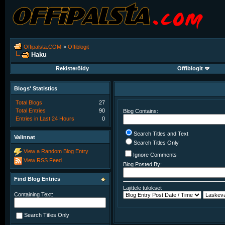
Offipalsta.COM
>
Offiblogit
Haku
Rekisteröidy
Offiblogit
Blogs' Statistics
Total Blogs
27
Total Entries
90
Blog Contains:
Entries in Last 24 Hours
0
Search Titles and Text
Valinnat
Search Titles Only
View a Random Blog Entry
Ignore Comments
View RSS Feed
Blog Posted By:
Find Blog Entries
Lajittele tulokset
Containing Text:
Search Titles Only