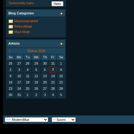
Tarkennettu haku
Blog Categories
Maasturiprojektit
Reissublogit
Muut blogit
Arkisto
<
Elokuu 2026
Su
Mo
Tu
We
Th
Fr
Sa
26
27
28
29
30
31
1
2
3
4
5
6
7
8
9
10
11
12
13
14
15
16
17
18
19
20
21
22
23
24
25
26
27
28
29
30
31
1
2
3
4
5