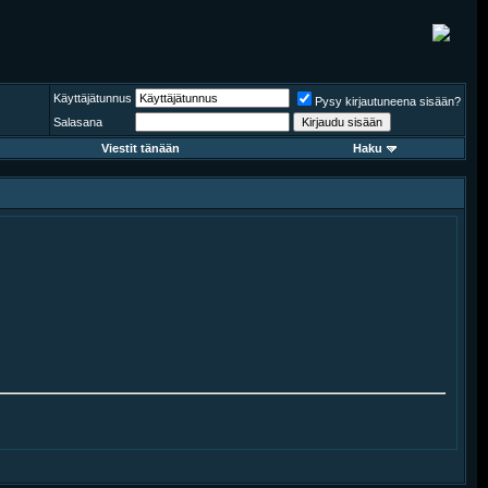
Käyttäjätunnus
Pysy kirjautuneena sisään?
Salasana
Viestit tänään
Haku