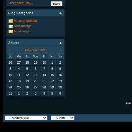
Tarkennettu haku
Blog Categories
Maasturiprojektit
Reissublogit
Muut blogit
Arkisto
<
Toukokuu 2026
>
Su
Mo
Tu
We
Th
Fr
Sa
26
27
28
29
30
1
2
3
4
5
6
7
8
9
10
11
12
13
14
15
16
17
18
19
20
21
22
23
24
25
26
27
28
29
30
31
1
2
3
4
5
6
Sivu 