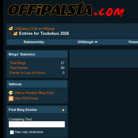
Offipalsta.COM
>
Offiblogit
Entries for Toukokuu 2026
Rekisteröidy
Offiblogit
Yhtei
Blogs' Statistics
Total Blogs
27
Total Entries
90
Entries in Last 24 Hours
0
Valinnat
View a Random Blog Entry
View RSS Feed
Find Blog Entries
Containing Text:
Hae vain otsikoista