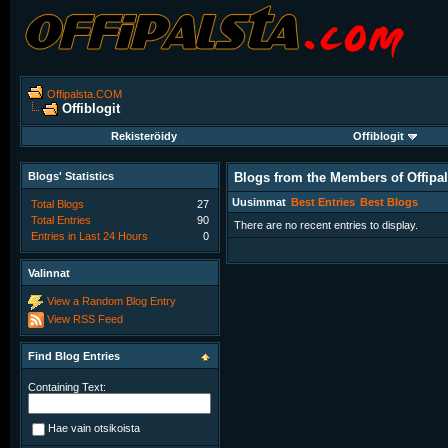
Offipalsta.COM
Offiblogit
Rekisteröidy
Offiblogit
Blogs' Statistics
Blogs from the Members of Offipa
Uusimmat
Best Entries
Best Blogs
Total Blogs
27
Total Entries
90
There are no recent entries to display.
Entries in Last 24 Hours
0
Valinnat
View a Random Blog Entry
View RSS Feed
Find Blog Entries
Containing Text:
Hae vain otsikoista