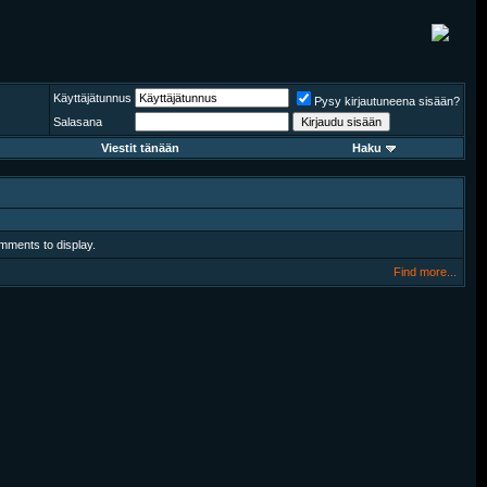
Käyttäjätunnus
Pysy kirjautuneena sisään?
Salasana
Viestit tänään
Haku
mments to display.
Find more...