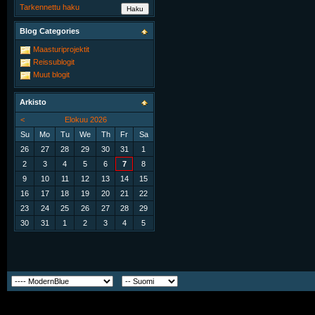
Tarkennettu haku
Blog Categories
Maasturiprojektit
Reissublogit
Muut blogit
Arkisto
<
Elokuu 2026
Su
Mo
Tu
We
Th
Fr
Sa
26
27
28
29
30
31
1
2
3
4
5
6
7
8
9
10
11
12
13
14
15
16
17
18
19
20
21
22
23
24
25
26
27
28
29
30
31
1
2
3
4
5