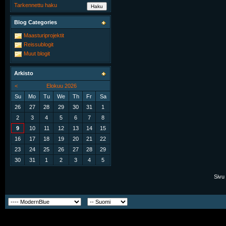
Tarkennettu haku
Blog Categories
Maasturiprojektit
Reissublogit
Muut blogit
Arkisto
<
Elokuu 2026
Su
Mo
Tu
We
Th
Fr
Sa
26
27
28
29
30
31
1
2
3
4
5
6
7
8
9
10
11
12
13
14
15
16
17
18
19
20
21
22
23
24
25
26
27
28
29
30
31
1
2
3
4
5
Sivu 