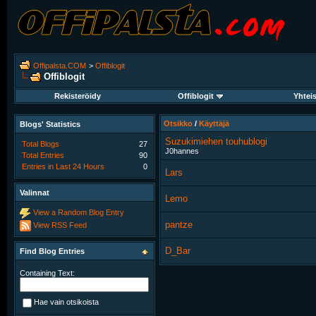
Offipalsta.COM
>
Offiblogit
Offiblogit
Rekisteröidy
Offiblogit
Yhtei
Otsikko
/
Käyttäjä
Blogs' Statistics
Suzukimiehen touhublogi
Total Blogs
27
J0hannes
Total Entries
90
Entries in Last 24 Hours
0
Lars
Valinnat
Lemo
View a Random Blog Entry
pantze
View RSS Feed
D_Bar
Find Blog Entries
Containing Text:
Hae vain otsikoista