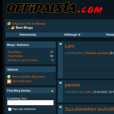
Offipalsta.COM
>
Offiblogit
Best Blogs
Rekisteröidy
Offiblogit
Yhtei
Blogs' Statistics
Lars
Total Blogs
27
Last Blog Entry
Offipalsta päivitetty
, 18.
Total Entries
90
Entries in Last 24 Hours
0
Valinnat
View a Random Blog Entry
View RSS Feed
pantze
Find Blog Entries
Last Blog Entry
tankki
, 23.02.2015, 16:
Containing Text:
Suzukimiehen touhubl
Hae vain otsikoista