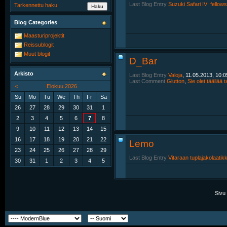
Last Blog Entry
Suzuki Safari IV: fellow
Tarkennettu haku
Blog Categories
Maasturiprojektit
Reissublogit
Muut blogit
D_Bar
Arkisto
Last Blog Entry
Valoja
, 11.05.2013, 10:0
Last Comment
Glutton
,
Sie olet täällää t
<
Elokuu 2026
Su
Mo
Tu
We
Th
Fr
Sa
26
27
28
29
30
31
1
2
3
4
5
6
7
8
9
10
11
12
13
14
15
16
17
18
19
20
21
22
Lemo
23
24
25
26
27
28
29
Last Blog Entry
Vitaraan tuplajakolaatik
30
31
1
2
3
4
5
Sivu 