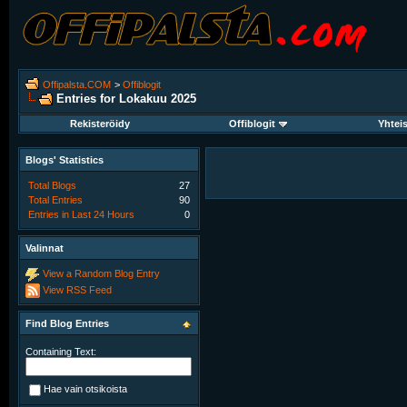
Offipalsta.COM
>
Offiblogit
Entries for Lokakuu 2025
Rekisteröidy
Offiblogit
Yhtei
Blogs' Statistics
Total Blogs
27
Total Entries
90
Entries in Last 24 Hours
0
Valinnat
View a Random Blog Entry
View RSS Feed
Find Blog Entries
Containing Text:
Hae vain otsikoista