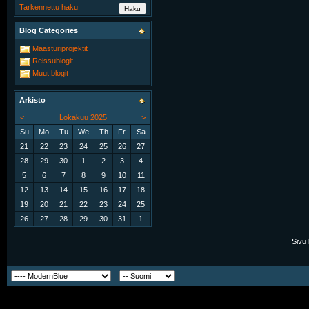
Tarkennettu haku
Blog Categories
Maasturiprojektit
Reissublogit
Muut blogit
Arkisto
<
Lokakuu 2025
>
Su
Mo
Tu
We
Th
Fr
Sa
21
22
23
24
25
26
27
28
29
30
1
2
3
4
5
6
7
8
9
10
11
12
13
14
15
16
17
18
19
20
21
22
23
24
25
26
27
28
29
30
31
1
Sivu 