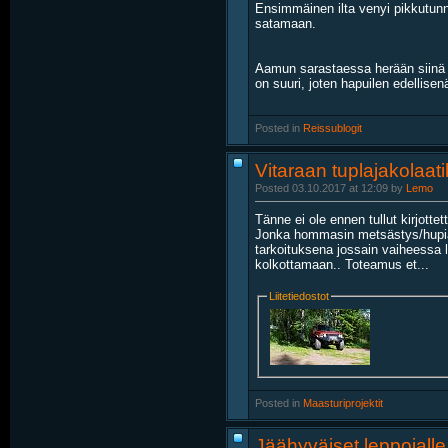
Ensimmäinen ilta venyi pikkutunn
satamaan.
Aamun sarastaessa herään siinä y
on suuri, joten hapuilen edellisen
Posted in
‎
Reissublogit
Vitaraan tuplajakolaat
Posted 03.10.2017 at 12:09 by
Lemo
Tänne ei ole ennen tullut kirjotte
Jonka hommasin metsästys/hupiajel
tarkoituksena jossain vaiheessa l
kolkottamaan.. Toteamus et...
Liitetiedostot
Posted in
‎
Maasturiprojektit
Jäähyväiset leppojalle