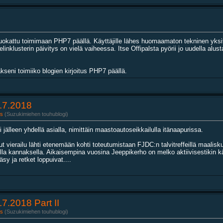
muokattu toimimaan PHP7 päällä. Käyttäjille lähes huomaamaton tekninen yksi
inklusterin päivitys on vielä vaiheessa. Itse Offipalsta pyörii jo uudella alus
akseni toimiiko blogien kirjoitus PHP7 päällä.
.7.2018
s
(Suzukimiehen touhublogi)
 jälleen yhdellä asialla, nimittäin maastoautoseikkailulla itänaapurissa.
vierailu lähti etenemään kohti toteutumistaan FJDC:n talvitreffeillä maalisku
kailla kannaksella. Aikaisempina vuosina Jeeppikerho on melko aktiivisestikin
sy ja retket loppuivat....
7.2018 Part II
s
(Suzukimiehen touhublogi)