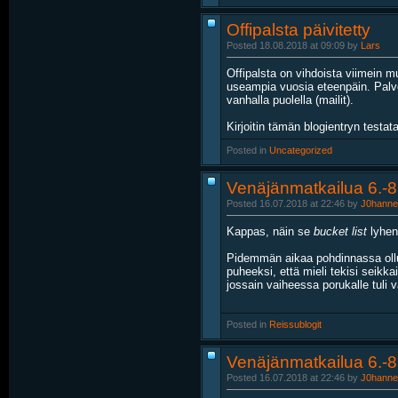
Offipalsta päivitetty
Posted 18.08.2018 at 09:09 by
Lars
Offipalsta on vihdoista viimein 
useampia vuosia eteenpäin. Palvel
vanhalla puolella (mailit).
Kirjoitin tämän blogientryn testat
Posted in
‎
Uncategorized
Venäjänmatkailua 6.-8
Posted 16.07.2018 at 22:46 by
J0hanne
Kappas, näin se
bucket list
lyheni
Pidemmän aikaa pohdinnassa ollut 
puheeksi, että mieli tekisi seik
jossain vaiheessa porukalle tuli vä
Posted in
‎
Reissublogit
Venäjänmatkailua 6.-8.
Posted 16.07.2018 at 22:46 by
J0hanne