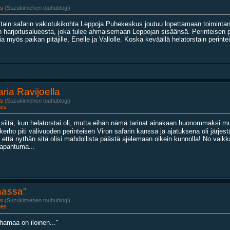
s
(Suzukimiehen touhublogi)
stain safarin vakiotukikohta Leppoja Puhekeskus joutuu lopettamaan toiminta
n harjoitusalueesta, joka tulee ahmaisemaan Leppojan sisäänsä. Perinteisen 
ia myös paikan pitäjille, Enelle ja Vallolle. Koska keväällä helatorstain perintei
ria Ravijoella
s
(Suzukimiehen touhublogi)
nes
 siitä, kun helatorstai oli, mutta eihän nämä tarinat ainakaan huonommaksi 
ppikerho piti välivuoden perinteisen Viron safarin kanssa ja ajatuksena oli järjes
että nythän sitä olisi mahdollista päästä ajelemaan oikein kunnolla! No vaikka j
tapahtuma...
aassa"
s
(Suzukimiehen touhublogi)
nes
amaa on iloinen..."