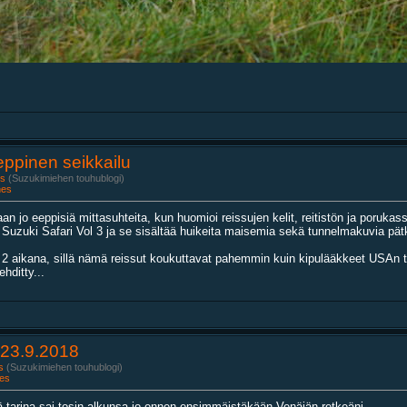
Eeppinen seikkailu
s
(Suzukimiehen touhublogi)
nes
 jo eeppisiä mittasuhteita, kun huomioi reissujen kelit, reitistön ja porukassa
zuki Safari Vol 3 ja se sisältää huikeita maisemia sekä tunnelmakuvia pätkilt
2 aikana, sillä nämä reissut koukuttavat pahemmin kuin kipulääkkeet USAn ter
hditty...
-23.9.2018
s
(Suzukimiehen touhublogi)
es
ä tarina sai tosin alkunsa jo ennen ensimmäistäkään Venäjän retkeäni.