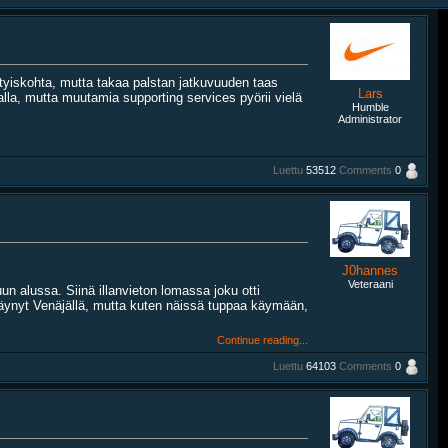
tyiskohta, mutta takaa palstan jatkuvuuden taas
Lars
talla, mutta muutamia supporting services pyörii vielä
Humble
Administrator
Luettu
53512
Comments
0
J0hannes
Veteraani
un alussa. Siinä illanvieton lomassa joku otti
 käynyt Venäjällä, mutta kuten näissä tuppaa käymään,
Continue reading...
Luettu
64103
Comments
0