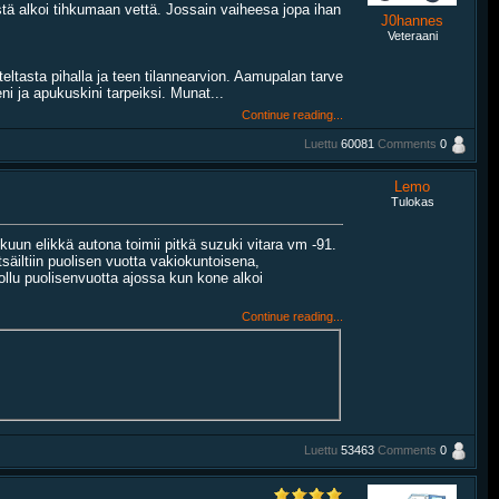
stä alkoi tihkumaan vettä. Jossain vaiheesa jopa ihan
J0hannes
Veteraani
ltasta pihalla ja teen tilannearvion. Aamupalan tarve
ni ja apukuskini tarpeiksi. Munat...
Continue reading...
Luettu
60081
Comments
0
Lemo
Tulokas
lkuun elikkä autona toimii pitkä suzuki vitara vm -91.
säiltiin puolisen vuotta vakiokuntoisena,
ollu puolisenvuotta ajossa kun kone alkoi
Continue reading...
Luettu
53463
Comments
0