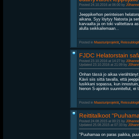
Posted 24.10.2016 at 06:00 by
J0hanne
Jeeppikerhon perinteisen helator
aikana. Syy löytyy Natosta ja se
karvaalta ja on toki valitettava as
alulla seikkailemaan...
Posted in
‎
Maasturiprojektit
, ‎
Reissublogit
FJDC Helatorstain safa
Posted 23.10.2016 at 14:27 by
J0hanne
Updated 23.10.2016 at 21:09 by
J0han
Onhan tässä jo aikaa vierähtänyt
Kävii siis sittä tavalla, että jee
lusikkani sopassa, kun innostuin, 
hienon S-ajonkin suunnitellut, ei 
Posted in
‎
Maasturiprojektit
, ‎
Reissublogit
Reittitalkoot "Puuham
Posted 24.08.2015 at 00:21 by
J0hanne
Updated 25.08.2015 at 07:33 by
J0han
"Puuhamaa on paras paikka, puuh