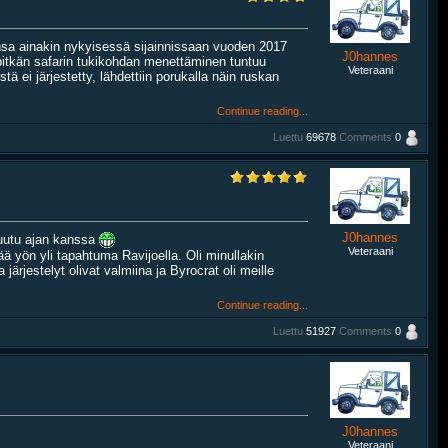
nsa ainakin nykyisessä sijainnissaan vuoden 2017
J0hannes
pitkän safarin tukikohdan menettäminen tuntuu
Veteraani
stä ei järjestetty, lähdettiin porukalla näin ruskan
Continue reading...
Luettu
69678
Comments
0
J0hannes
muutu ajan kanssa
Veteraani
tää yön yli tapahtuma Ravijoella. Oli minullakin
ärjestelyt olivat valmiina ja Byrocrat oli meille
Continue reading...
Luettu
51927
Comments
0
J0hannes
Veteraani