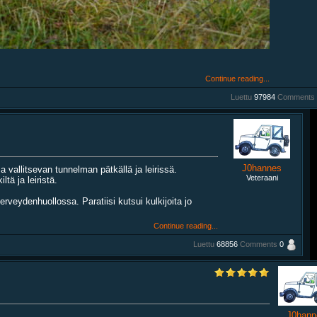
Continue reading...
Luettu
97984
Comments
J0hannes
 vallitsevan tunnelman pätkällä ja leirissä.
Veteraani
ä ja leiristä.
veydenhuollossa. Paratiisi kutsui kulkijoita jo
Continue reading...
Luettu
68856
Comments
0
J0hann