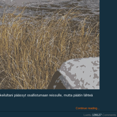
eilultani päässyt osallistumaan reissulle, mutta päätin lähteä
Continue reading...
Luettu
139127
Comments