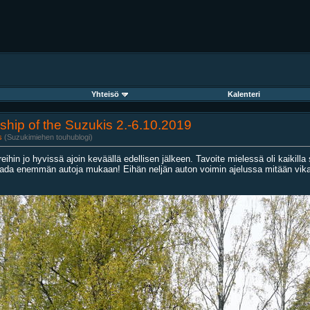
Yhteisö
Kalenteri
wship of the Suzukis 2.-6.10.2019
s
(Suzukimiehen touhublogi)
reihin jo hyvissä ajoin keväällä edellisen jälkeen. Tavoite mielessä oli kaikill
aada enemmän autoja mukaan! Eihän neljän auton voimin ajelussa mitään vikaa 