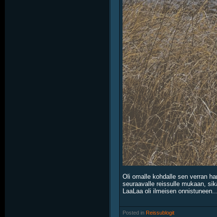
Oli omalle kohdalle sen verran ha
seuraavalle reissulle mukaan, sikäl
LaaLaa oli ilmeisen onnistuneen..
Posted in
‎
Reissublogit