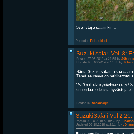
Osallistujia saatiinkin...
Posted in
‎
Reissublogit
Suzuki safari Vol. 3: 
Posted 27.05.2019 at 21:55 by
J0hanne
Updated 01.06.2019 at 14:35 by
J0han
Nämä Suzuki-safarit alkaa saamaan
Tämä seuraava on retkikertomus Su
Vol 3 sai alkusysäyksensä jo Vol 
ennen kun edellisiä hyvästejä oli e
Posted in
‎
Reissublogit
SuzukiSafari Vol 2 20.
Posted 02.10.2018 at 18:56 by
J0hanne
Updated 02.10.2018 at 22:14 by
J0hann
Ei ensimmäistä ilman toista, täm