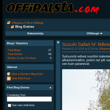
Offipalsta.COM
>
Offiblogit
Blog Entries
Rekisteröidy
Offiblogit
Blogs' Statistics
Suzuki Safari IV: fello
Posted 01.11.2019 at 22:00 by
J0hanne
Total Blogs
27
Total Entries
90
Syksyistä retkeä sovittiin kalente
Entries in Last 24 Hours
0
aikaisemmatkin, joskin nyt piti s
sen kuin paranevat.
Valinnat
View a Random Blog Entry
View RSS Feed
Find Blog Entries
Containing Text:
Hae vain otsikoista