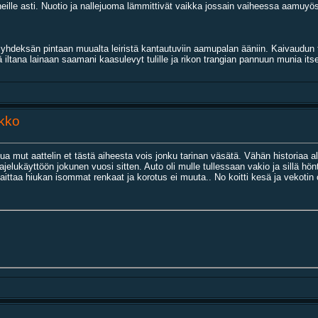
eille asti. Nuotio ja nallejuoma lämmittivät vaikka jossain vaiheessa aamuyö
hdeksän pintaan muualta leiristä kantautuviin aamupalan ääniin. Kaivaudun te
ä iltana lainaan saamani kaasulevyt tulille ja rikon trangian pannuun munia itse
ikko
ttua mut aattelin et tästä aiheesta vois jonku tarinan väsätä. Vähän historiaa a
ukäyttöön jokunen vuosi sitten. Auto oli mulle tullessaan vakio ja sillä hönt
aittaa hiukan isommat renkaat ja korotus ei muuta.. No koitti kesä ja vekotin 