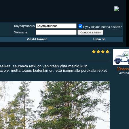
Käyttäjätunnus
Pysy kirjautuneena sisään?
Salasana
Viestit tänään
Haku
a selkeä; seuraava retki on vähintään yhtä mainio kuin
J0hann
ole, mutta totuus kuitenkin on, että isommalla porukalla retket
Veteraa